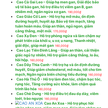
Cao Cà Gai Leo – Giúp hạ men gan, Giải độc bảo
vệ tế bào gan, hỗ trợ điều trị viêm gan B, gan
nhiễm mỡ, ngăn ngừa xơ gan.
190,000
₫
Cao Giảo Cổ Lam - Hỗ trợ hạ mỡ máu, ổn định
đường huyết, huyết áp. Bảo vệ tim mạch, tăng
tuần hoàn máu. Giúp an thần, ngủ ngon, giảm
căng thẳng, mệt mỏi.
170,000
₫
Cao Xạ Đen - Hỗ trợ phòng ngừa và làm chậm sự
phát triển của khối u, u xơ, u nang, Thanh nhiệt,
giải độc, giúp mát gan
160,000
₫
Cao Lạc Tiên Đinh Lăng - Giúp an thần, cải thiện
giấc ngủ tự nhiên, Hỗ trợ giảm căng thẳng, lo âu,
hồi hộp.
160,000
₫
Cao Dây Thìa Canh – Hỗ trợ hạ và ổn định đường
huyết, Giúp giảm cholesterol, mỡ máu, tốt cho tim
mạch, Ngăn ngừa biến chứng tiểu đường
160,000
₫
Cao Hà Thủ Ô - Hỗ trợ làm đen tóc, chậm bạc tóc,
rụng tóc, Tăng cường sức khỏe, làm chậm quá
trình lão hóa
160,000
₫
Cao Chè Dung - Hỗ trợ điều trị đau dạ dày, viêm
loét, trào ngược
160,000
₫
Cao An Xoa - Hỗ trợ phục hồi