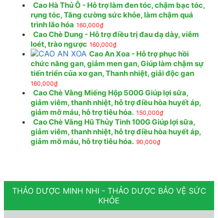
Cao Hà Thủ Ô - Hỗ trợ làm đen tóc, chậm bạc tóc,
rụng tóc, Tăng cường sức khỏe, làm chậm quá
trình lão hóa
160,000
₫
Cao Chè Dung - Hỗ trợ điều trị đau dạ dày, viêm
loét, trào ngược
160,000
₫
Cao An Xoa - Hỗ trợ phục hồi
chức năng gan, giảm men gan, Giúp làm chậm sự
tiến triển của xơ gan, Thanh nhiệt, giải độc gan
160,000
₫
Cao Chè Vằng Miếng Hộp 500G Giúp lợi sữa,
giảm viêm, thanh nhiệt, hỗ trợ điều hòa huyết áp,
giảm mỡ máu, hỗ trợ tiêu hóa.
150,000
₫
Cao Chè Vằng Hũ Thủy Tinh 100G Giúp lợi sữa,
giảm viêm, thanh nhiệt, hỗ trợ điều hòa huyết áp,
giảm mỡ máu, hỗ trợ tiêu hóa.
90,000
₫
THẢO DƯỢC MINH NHI - THẢO DƯỢC BẢO VỆ SỨC
KHỎE