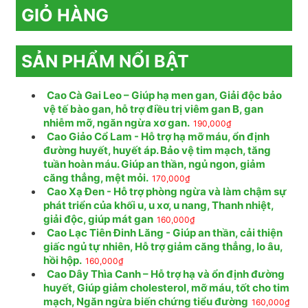
GIỎ HÀNG
SẢN PHẨM NỔI BẬT
Cao Cà Gai Leo – Giúp hạ men gan, Giải độc bảo
vệ tế bào gan, hỗ trợ điều trị viêm gan B, gan
nhiễm mỡ, ngăn ngừa xơ gan.
190,000
₫
Cao Giảo Cổ Lam - Hỗ trợ hạ mỡ máu, ổn định
đường huyết, huyết áp. Bảo vệ tim mạch, tăng
tuần hoàn máu. Giúp an thần, ngủ ngon, giảm
căng thẳng, mệt mỏi.
170,000
₫
Cao Xạ Đen - Hỗ trợ phòng ngừa và làm chậm sự
phát triển của khối u, u xơ, u nang, Thanh nhiệt,
giải độc, giúp mát gan
160,000
₫
Cao Lạc Tiên Đinh Lăng - Giúp an thần, cải thiện
giấc ngủ tự nhiên, Hỗ trợ giảm căng thẳng, lo âu,
hồi hộp.
160,000
₫
Cao Dây Thìa Canh – Hỗ trợ hạ và ổn định đường
huyết, Giúp giảm cholesterol, mỡ máu, tốt cho tim
mạch, Ngăn ngừa biến chứng tiểu đường
160,000
₫