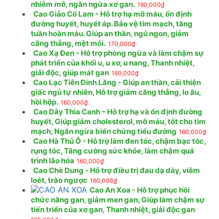
nhiễm mỡ, ngăn ngừa xơ gan.
190,000
₫
Cao Giảo Cổ Lam - Hỗ trợ hạ mỡ máu, ổn định
đường huyết, huyết áp. Bảo vệ tim mạch, tăng
tuần hoàn máu. Giúp an thần, ngủ ngon, giảm
căng thẳng, mệt mỏi.
170,000
₫
Cao Xạ Đen - Hỗ trợ phòng ngừa và làm chậm sự
phát triển của khối u, u xơ, u nang, Thanh nhiệt,
giải độc, giúp mát gan
160,000
₫
Cao Lạc Tiên Đinh Lăng - Giúp an thần, cải thiện
giấc ngủ tự nhiên, Hỗ trợ giảm căng thẳng, lo âu,
hồi hộp.
160,000
₫
Cao Dây Thìa Canh – Hỗ trợ hạ và ổn định đường
huyết, Giúp giảm cholesterol, mỡ máu, tốt cho tim
mạch, Ngăn ngừa biến chứng tiểu đường
160,000
₫
Cao Hà Thủ Ô - Hỗ trợ làm đen tóc, chậm bạc tóc,
rụng tóc, Tăng cường sức khỏe, làm chậm quá
trình lão hóa
160,000
₫
Cao Chè Dung - Hỗ trợ điều trị đau dạ dày, viêm
loét, trào ngược
160,000
₫
Cao An Xoa - Hỗ trợ phục hồi
chức năng gan, giảm men gan, Giúp làm chậm sự
tiến triển của xơ gan, Thanh nhiệt, giải độc gan