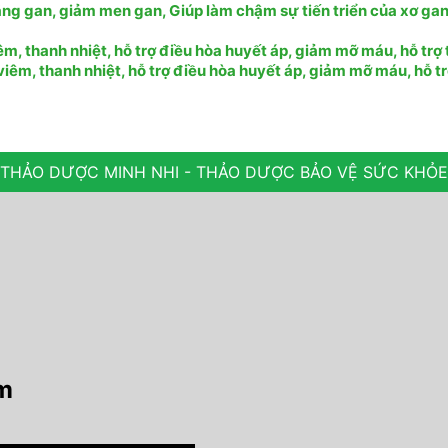
ng gan, giảm men gan, Giúp làm chậm sự tiến triển của xơ gan,
, thanh nhiệt, hỗ trợ điều hòa huyết áp, giảm mỡ máu, hỗ trợ 
êm, thanh nhiệt, hỗ trợ điều hòa huyết áp, giảm mỡ máu, hỗ tr
THẢO DƯỢC MINH NHI - THẢO DƯỢC BẢO VỆ SỨC KHỎE
am