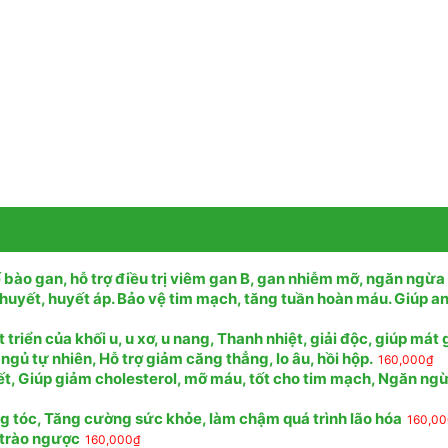
 bào gan, hỗ trợ điều trị viêm gan B, gan nhiễm mỡ, ngăn ngừa
huyết, huyết áp. Bảo vệ tim mạch, tăng tuần hoàn máu. Giúp a
riển của khối u, u xơ, u nang, Thanh nhiệt, giải độc, giúp mát
 ngủ tự nhiên, Hỗ trợ giảm căng thẳng, lo âu, hồi hộp.
160,000
₫
ết, Giúp giảm cholesterol, mỡ máu, tốt cho tim mạch, Ngăn ng
ng tóc, Tăng cường sức khỏe, làm chậm quá trình lão hóa
160,0
, trào ngược
160,000
₫