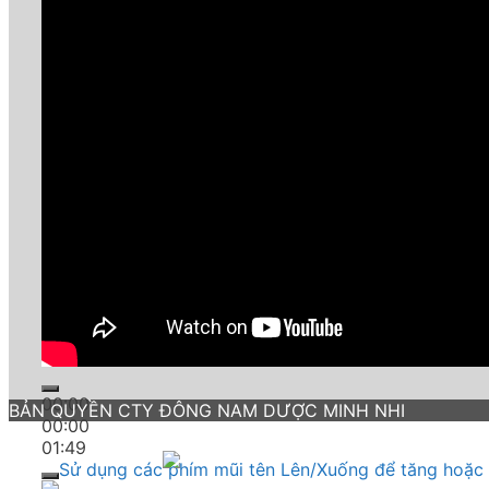
00:00
BẢN QUYỀN CTY ĐÔNG NAM DƯỢC MINH NHI
00:00
01:49
Sử dụng các phím mũi tên Lên/Xuống để tăng hoặc