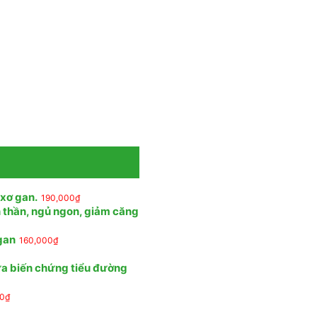
 xơ gan.
190,000
₫
n thần, ngủ ngon, giảm căng
 gan
160,000
₫
ừa biến chứng tiểu đường
00
₫