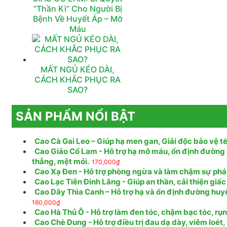
“Thần Kì” Cho Người Bị
Bệnh Về Huyết Áp – Mỡ
Máu
MẤT NGỦ KÉO DÀI,
CÁCH KHẮC PHỤC RA
SAO?
SẢN PHẨM NỔI BẬT
Cao Cà Gai Leo – Giúp hạ men gan, Giải độc bảo vệ tế
Cao Giảo Cổ Lam - Hỗ trợ hạ mỡ máu, ổn định đường 
thẳng, mệt mỏi.
170,000
₫
Cao Xạ Đen - Hỗ trợ phòng ngừa và làm chậm sự phát t
Cao Lạc Tiên Đinh Lăng - Giúp an thần, cải thiện giấc
Cao Dây Thìa Canh – Hỗ trợ hạ và ổn định đường huy
160,000
₫
Cao Hà Thủ Ô - Hỗ trợ làm đen tóc, chậm bạc tóc, rụ
Cao Chè Dung - Hỗ trợ điều trị đau dạ dày, viêm loét