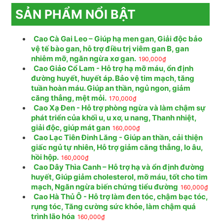
SẢN PHẨM NỔI BẬT
Cao Cà Gai Leo – Giúp hạ men gan, Giải độc bảo
vệ tế bào gan, hỗ trợ điều trị viêm gan B, gan
nhiễm mỡ, ngăn ngừa xơ gan.
190,000
₫
Cao Giảo Cổ Lam - Hỗ trợ hạ mỡ máu, ổn định
đường huyết, huyết áp. Bảo vệ tim mạch, tăng
tuần hoàn máu. Giúp an thần, ngủ ngon, giảm
căng thẳng, mệt mỏi.
170,000
₫
Cao Xạ Đen - Hỗ trợ phòng ngừa và làm chậm sự
phát triển của khối u, u xơ, u nang, Thanh nhiệt,
giải độc, giúp mát gan
160,000
₫
Cao Lạc Tiên Đinh Lăng - Giúp an thần, cải thiện
giấc ngủ tự nhiên, Hỗ trợ giảm căng thẳng, lo âu,
hồi hộp.
160,000
₫
Cao Dây Thìa Canh – Hỗ trợ hạ và ổn định đường
huyết, Giúp giảm cholesterol, mỡ máu, tốt cho tim
mạch, Ngăn ngừa biến chứng tiểu đường
160,000
₫
Cao Hà Thủ Ô - Hỗ trợ làm đen tóc, chậm bạc tóc,
rụng tóc, Tăng cường sức khỏe, làm chậm quá
trình lão hóa
160,000
₫