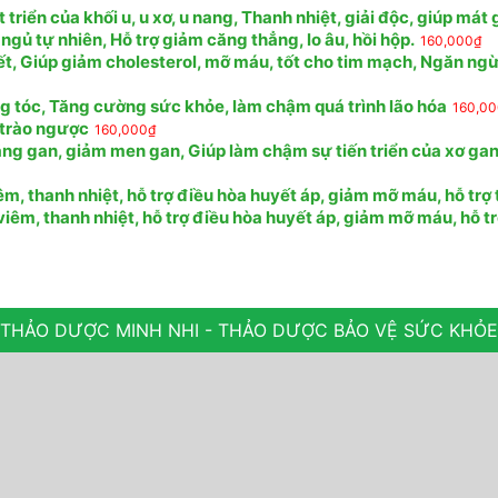
riển của khối u, u xơ, u nang, Thanh nhiệt, giải độc, giúp mát
 ngủ tự nhiên, Hỗ trợ giảm căng thẳng, lo âu, hồi hộp.
160,000
₫
ết, Giúp giảm cholesterol, mỡ máu, tốt cho tim mạch, Ngăn ng
ng tóc, Tăng cường sức khỏe, làm chậm quá trình lão hóa
160,0
, trào ngược
160,000
₫
ng gan, giảm men gan, Giúp làm chậm sự tiến triển của xơ gan,
, thanh nhiệt, hỗ trợ điều hòa huyết áp, giảm mỡ máu, hỗ trợ 
êm, thanh nhiệt, hỗ trợ điều hòa huyết áp, giảm mỡ máu, hỗ tr
THẢO DƯỢC MINH NHI - THẢO DƯỢC BẢO VỆ SỨC KHỎE