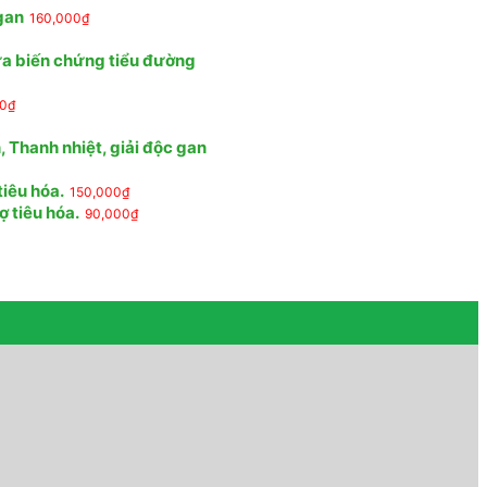
 gan
160,000
₫
ừa biến chứng tiểu đường
00
₫
 Thanh nhiệt, giải độc gan
tiêu hóa.
150,000
₫
ợ tiêu hóa.
90,000
₫