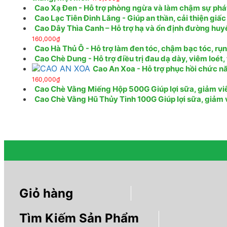
Cao Xạ Đen - Hỗ trợ phòng ngừa và làm chậm sự phát t
Cao Lạc Tiên Đinh Lăng - Giúp an thần, cải thiện giấc
Cao Dây Thìa Canh – Hỗ trợ hạ và ổn định đường huy
160,000
₫
Cao Hà Thủ Ô - Hỗ trợ làm đen tóc, chậm bạc tóc, rụ
Cao Chè Dung - Hỗ trợ điều trị đau dạ dày, viêm loét
Cao An Xoa - Hỗ trợ phục hồi chức nă
160,000
₫
Cao Chè Vằng Miếng Hộp 500G Giúp lợi sữa, giảm viêm
Cao Chè Vằng Hũ Thủy Tinh 100G Giúp lợi sữa, giảm vi
Giỏ hàng
Tìm Kiếm Sản Phẩm