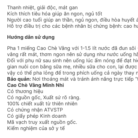
Thanh nhiệt, giải độc, mát gan
Kích thích tiêu hóa giúp ăn ngon, ngủ tốt
Người cao tuổi giúp an thần, ngủ ngon, điều hòa huyết 
Hỗ trợ điều trị cho các bệnh nhân bị chứng bệnh: cao 
Hướng dẫn sử dụng
Pha 1 miếng Cao Chè Vằng với 1-1.5 lít nước đã đun sô
vằng rất mát, thơm ngon nên sử dụng như nước uống h
Đối với phụ nữ sau sinh nên uống lúc ấm nóng để đạt h
gian nuôi con bằng sữa mẹ, nhiều sữa cho con, lại được
vậy có thể pha lỏng để trong phích uống cả ngày thay 
Bảo quản:
Nơi thoáng mát và tránh ánh nắng trực tiếp 
Cao Chè Vằng Minh Nhi
Có thương hiệu
Có nguồn gốc, Xuất sứ rõ ràng.
100% chiết xuất từ thiên nhiên
Có chứng nhận ATVSTP
Có giấy phép Kinh doanh
Mã vạch truy xuất nguồn gốc.
Kiểm nghiệm của sở y tế