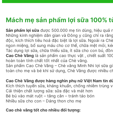
Mách mẹ sản phẩm lợi sữa 100% từ
Sản phẩm lợi sữa
được 500.000 mẹ tin dùng, hiệu quả nh
Những kinh nghiệm dân gian và Đông y cũng chỉ ra rằng 
độc, kích thích tiêu hoá đặc biệt là lợi sữa. Ngoài ra C
ngon miệng, bổ sung máu cho cơ thể, chữa mệt mỏi, ké
Tác dụng lợi sữa, chữa thiếu sữa, ít sữa cho con bú, đồ
Cao Chè Vằng
là sản phẩm cao thực vật , chiết suất 10
hoàn toàn tính chất tốt nhất của Chè vằng.
Sản phẩm Cao Chè Vằng – Chè vằng Minh Nhi lợi sữa gia
toàn cho mẹ và bé khi sử dụng, Chè Vằng được nhiều
Cao Chè Vằng được hàng nghìn phụ nữ Việt Nam tin d
Kích thích tuyến sữa, kháng khuẩn, chống nhiễm trùng v
Cải thiện chất lượng sữa: sữa đặc và mát hơn
Bé bú vào mát ruột – tăng cân – tránh táo bón
Nhiều sữa cho con – Dáng thon cho mẹ
Cao chè vằng tốt cho nhiều đối tượng: