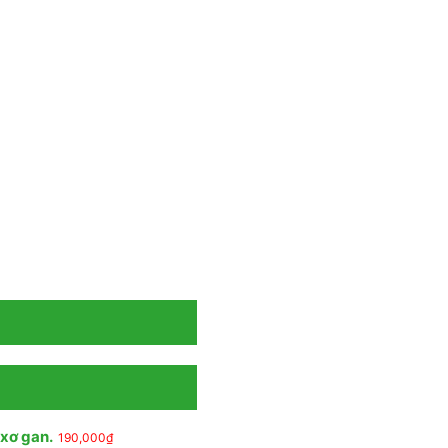
 xơ gan.
190,000
₫