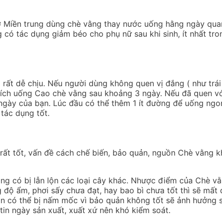
 ở Miền trung dùng chè vằng thay nước uống hằng ngày qu
g có tác dụng giảm béo cho phụ nữ sau khi sinh, ít nhất tr
rất dễ chịu. Nếu người dùng không quen vị đắng ( như trái
hích uống Cao chè vằng sau khoảng 3 ngày. Nếu đã quen với
ngày của bạn. Lúc đầu có thể thêm 1 ít đường để uống ngon
tác dụng tốt.
ất tốt, vấn đề cách chế biến, bảo quản, nguồn Chè vằng kh
ng có bị lẫn lộn các loại cây khác. Nhược điểm của Chè vằ
 độ ẩm, phơi sấy chưa đạt, hay bao bì chưa tốt thì sẽ mất 
còn có thể bị nấm mốc vì bảo quản không tốt sẽ ảnh hưởng 
in ngày sản xuất, xuất xứ nên khó kiểm soát.