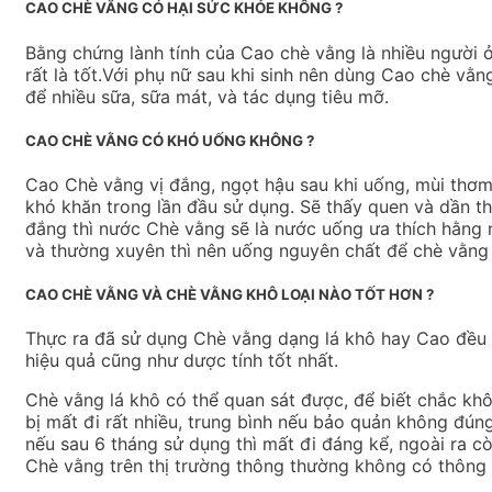
CAO CHÈ VẰNG CÓ HẠI SỨC KHỎE KHÔNG ?
Bằng chứng lành tính của Cao chè vằng là nhiều người
rất là tốt.Với phụ nữ sau khi sinh nên dùng Cao chè vằn
để nhiều sữa, sữa mát, và tác dụng tiêu mỡ.
CAO CHÈ VẰNG CÓ KHÓ UỐNG KHÔNG ?
Cao Chè vằng vị đắng, ngọt hậu sau khi uống, mùi thơm 
khó khăn trong lần đầu sử dụng. Sẽ thấy quen và dần t
đắng thì nước Chè vằng sẽ là nước uống ưa thích hằng 
và thường xuyên thì nên uống nguyên chất để chè vằng 
CAO CHÈ VẰNG VÀ CHÈ VẰNG KHÔ LOẠI NÀO TỐT HƠN ?
Thực ra đã sử dụng Chè vằng dạng lá khô hay Cao đều r
hiệu quả cũng như dược tính tốt nhất.
Chè vằng lá khô có thể quan sát được, để biết chắc khô
bị mất đi rất nhiều, trung bình nếu bảo quản không đúng
nếu sau 6 tháng sử dụng thì mất đi đáng kể, ngoài ra 
Chè vằng trên thị trường thông thường không có thông t