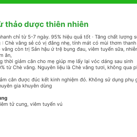
 thảo dược thiên nhiên‎
anh chỉ từ 5-7 ngày. 95% hiệu quả tốt · Tăng chất lượng 
: Chè vằng sẻ có vị đắng nhẹ, tính mát có mùi thơm thanh 
hè vằng còn trị Sản hậu ứ trệ bụng đau, viêm tuyến sữa, nhi
m ăn,
ng thời giảm cân cho mẹ giúp mẹ lấy lại vóc dáng sau sinh
0% từ Chè vằng. Nguyên liệu là Chè vằng tươi, không qua p
̉m cân được đúc kết kinh nghiệm đó. Không sử dụng phụ gia
 chuyên gia khuyên dùng
ùng
iêm tử cung, viêm tuyến vú