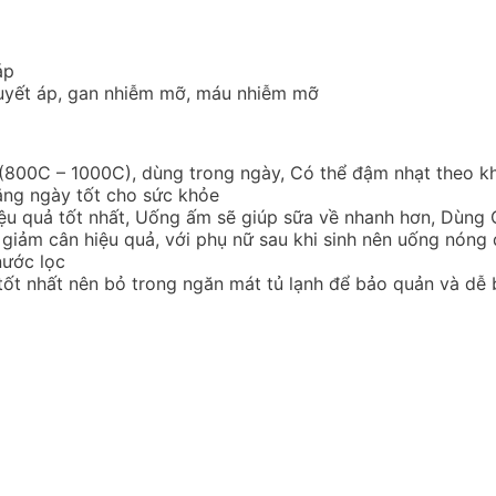
áp
huyết áp, gan nhiễm mỡ, máu nhiễm mỡ
i (800C – 1000C), dùng trong ngày,
Có thể đậm nhạt theo k
ằng ngày tốt cho sức khỏe
iệu quả tốt nhất, Uống ấm sẽ giúp sữa về nhanh hơn,
Dùng C
 giảm cân hiệu quả, với phụ nữ sau khi sinh nên uống nóng
nước lọc
“tốt nhất nên bỏ trong ngăn mát tủ lạnh để bảo quản và dễ