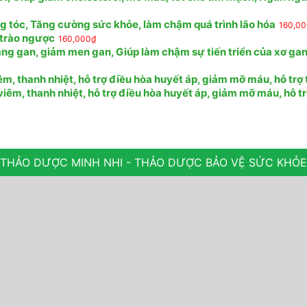
ng tóc, Tăng cường sức khỏe, làm chậm quá trình lão hóa
160,0
, trào ngược
160,000
₫
ng gan, giảm men gan, Giúp làm chậm sự tiến triển của xơ gan,
, thanh nhiệt, hỗ trợ điều hòa huyết áp, giảm mỡ máu, hỗ trợ 
êm, thanh nhiệt, hỗ trợ điều hòa huyết áp, giảm mỡ máu, hỗ tr
THẢO DƯỢC MINH NHI - THẢO DƯỢC BẢO VỆ SỨC KHỎE