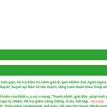
 bào gan, hỗ trợ điều trị viêm gan B, gan nhiễm mỡ, ngăn ngừa
huyết, huyết áp. Bảo vệ tim mạch, tăng tuần hoàn máu. Giúp a
riển của khối u, u xơ, u nang, Thanh nhiệt, giải độc, giúp mát
 ngủ tự nhiên, Hỗ trợ giảm căng thẳng, lo âu, hồi hộp.
160,000
₫
ết, Giúp giảm cholesterol, mỡ máu, tốt cho tim mạch, Ngăn ng