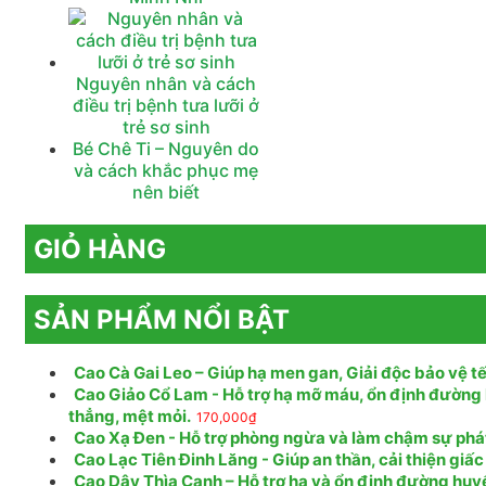
Nguyên nhân và cách
điều trị bệnh tưa lưỡi ở
trẻ sơ sinh
Bé Chê Ti – Nguyên do
và cách khắc phục mẹ
nên biết
GIỎ HÀNG
SẢN PHẨM NỔI BẬT
Cao Cà Gai Leo – Giúp hạ men gan, Giải độc bảo vệ tế
Cao Giảo Cổ Lam - Hỗ trợ hạ mỡ máu, ổn định đường 
thẳng, mệt mỏi.
170,000
₫
Cao Xạ Đen - Hỗ trợ phòng ngừa và làm chậm sự phát t
Cao Lạc Tiên Đinh Lăng - Giúp an thần, cải thiện giấc
Cao Dây Thìa Canh – Hỗ trợ hạ và ổn định đường huy