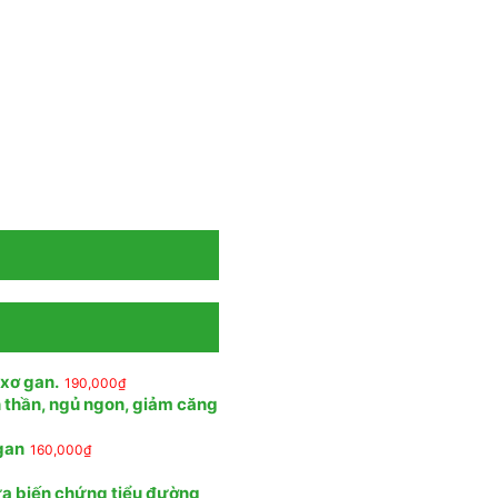
 xơ gan.
190,000
₫
n thần, ngủ ngon, giảm căng
 gan
160,000
₫
ừa biến chứng tiểu đường