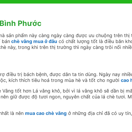
 Bình Phước
à sản phẩm này càng ngày càng được ưu chuộng trên thị t
ỉ bán
chè vằng mua ở đâu
có chất lượng tốt là điều băn kh
è này, trong khi trên thị trường thì ngày càng trôi nổi nhiề
rợ điều trị bách bệnh, được dân ta tin dùng. Ngày nay nhiề
 độc, kích thích tiêu hoá trong mùa hè và tốt cho người
cao 
ằng tốt hơn Lá vằng khô, bởi vì lá vằng khô sẽ dần bị mấ
g nên giữ được độ tươi ngon, nguyên chất của lá chè tươi. 
nhất là nên
mua cao chè vằng
ở những địa chỉ đã có uy tín,