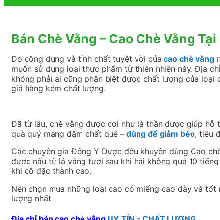
Bán Chè Vằng – Cao Chè Vằng Tại
Do công dụng và tính chất tuyệt vời của
cao chè vằng
m
muốn sử dụng loại thực phẩm từ thiên nhiên này. Địa ch
không phải ai cũng phân biệt được chất lượng của loại ch
giả hàng kém chất lượng.
Đã từ lâu, chè vằng được coi như là thần dược giúp hỗ t
quà quý mang đậm chất quê –
dùng để giảm béo
, tiêu
Các chuyên gia Đông Y Dược đều khuyên dùng Cao chè V
được nấu từ lá vằng tươi sau khi hái không quá 10 tiến
khi cô đặc thành cao.
Nên chọn mua những loại cao có miếng cao dày và tốt 
lượng nhất
Địa chỉ bán cao chè vằng
UY TÍN – CHẤT LƯỢNG