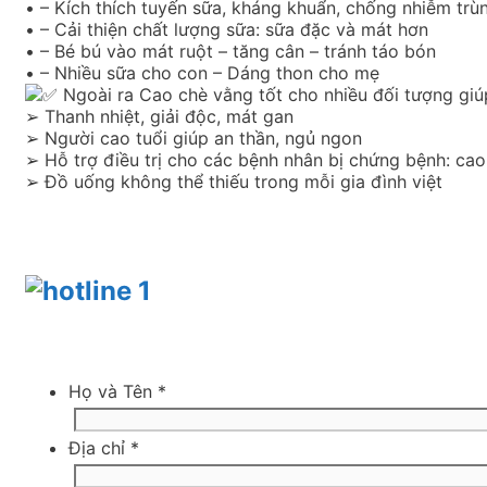
• – Kích thích tuyến sữa, kháng khuẩn, chống nhiễm trù
• – Cải thiện chất lượng sữa: sữa đặc và mát hơn
• – Bé bú vào mát ruột – tăng cân – tránh táo bón
• – Nhiều sữa cho con – Dáng thon cho mẹ
Ngoài ra Cao chè vằng tốt cho nhiều đối tượng giú
➢ Thanh nhiệt, giải độc, mát gan
➢ Người cao tuổi giúp an thần, ngủ ngon
➢ Hỗ trợ điều trị cho các bệnh nhân bị chứng bệnh: c
➢ Đồ uống không thể thiếu trong mỗi gia đình việt
Họ và Tên
*
Địa chỉ
*