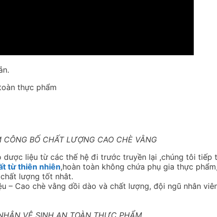
ản.
 toàn thực phẩm
M CÔNG BỐ CHẤT LƯỢNG CAO CHÈ VẰNG
dược liệu từ các thế hệ đi trước truyền lại ,chúng tôi tiếp 
t từ thiên nhiên
,hoàn toàn không chứa phụ gia thực phẩm
hất lượng tốt nhât.
u – Cao chè vằng dồi dào và chất lượng, đội ngũ nhân viê
HẬN VỆ SINH AN TOÀN THỰC PHẨM