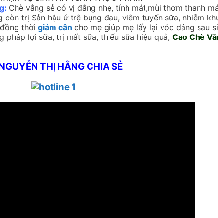
g:
Chè vằng sẻ có vị đắng nhẹ, tính mát,mùi thơm thanh mát
g còn trị Sản hậu ứ trệ bụng đau, viêm tuyến sữa, nhiễm kh
 đồng thời
giảm cân
cho mẹ giúp mẹ lấy lại vóc dáng sau si
pháp lợi sữa, trị mất sữa, thiếu sữa hiệu quả,
Cao Chè Vằ
 NGUYỄN THỊ HẰNG CHIA SẺ