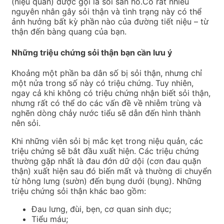
(niệu quản) được gọi là sỏi san hô.Có rất nhiều
nguyên nhân gây sỏi thận và tình trạng này có thể
ảnh hưởng bất kỳ phần nào của đường tiết niệu – từ
thận đến bàng quang của bạn.
Những triệu chứng sỏi thận bạn cần lưu ý
Khoảng một phần ba dân số bị sỏi thận, nhưng chỉ
một nửa trong số này có triệu chứng. Tuy nhiên,
ngay cả khi không có triệu chứng nhận biết sỏi thận,
nhưng rất có thể do các vấn đề về nhiễm trùng và
nghẽn dòng chảy nước tiểu sẽ dẫn đến hình thành
nên sỏi.
Khi những viên sỏi bị mắc kẹt trong niệu quản, các
triệu chứng sẽ bắt đầu xuất hiện. Các triệu chứng
thường gặp nhất là đau đớn dữ dội (cơn đau quặn
thận) xuất hiện sau đó biến mất và thường di chuyển
từ hông lưng (sườn) đến bụng dưới (bụng). Những
triệu chứng sỏi thận khác bao gồm:
Đau lưng, đùi, bẹn, cơ quan sinh dục;
Tiểu máu;