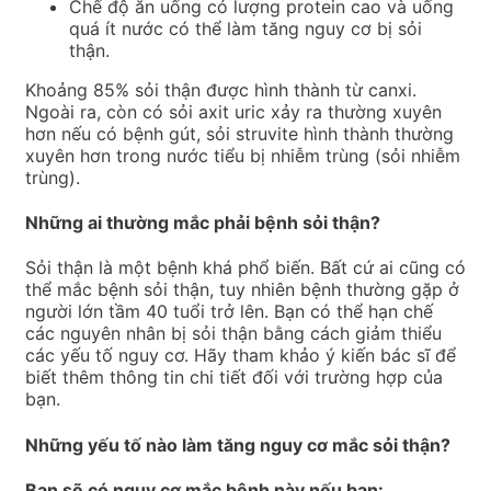
Chế độ ăn uống có lượng protein cao và uống
quá ít nước có thể làm tăng nguy cơ bị sỏi
thận.
Khoảng 85% sỏi thận được hình thành từ canxi.
Ngoài ra, còn có sỏi axit uric xảy ra thường xuyên
hơn nếu có bệnh gút, sỏi struvite hình thành thường
xuyên hơn trong nước tiểu bị nhiễm trùng (sỏi nhiễm
trùng).
Những ai thường mắc phải bệnh sỏi thận?
Sỏi thận là một bệnh khá phổ biến. Bất cứ ai cũng có
thể mắc bệnh sỏi thận, tuy nhiên bệnh thường gặp ở
người lớn tầm 40 tuổi trở lên. Bạn có thể hạn chế
các nguyên nhân bị sỏi thận bằng cách giảm thiểu
các yếu tố nguy cơ. Hãy tham khảo ý kiến bác sĩ để
biết thêm thông tin chi tiết đối với trường hợp của
bạn.
Những yếu tố nào làm tăng nguy cơ mắc sỏi thận?
Bạn sẽ có nguy cơ mắc bệnh này nếu bạn: