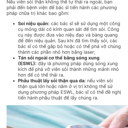
Nếu viên sỏi thận không thể tự thải ra ngoài, bạn
phải đến bệnh viện để bác sĩ tiến hành các phương
pháp chữa trị khác bao gồm:
Soi niệu quản:
các bác sĩ sẽ sử dụng một công
cụ mỏng dài có kính quan sát để tìm sỏi. Công
cụ này được đưa vào niệu đạo và bàng quang
để đến niệu quản. Sau khi đã tìm thấy sỏi, các
bác sĩ có thể gắp bỏ hoặc có thể phá vỡ chúng
thành các phần nhỏ hơn bằng laser;
Tán sỏi ngoài cơ thể bằng sóng xung
(ESWL):
đây là phương pháp dùng sóng xung
kích để phá vỡ viên sỏi thành những mảnh nhỏ
hơn để có thể thải ra.
Phẫu thuật lấy sỏi thận qua da:
nếu viên sỏi
thận quá lớn hoặc nằm ở vị trí không thể sử
dụng phương pháp ESWL, bác sĩ có thể đề nghị
tiến hành phẫu thuật để lấy chúng ra.