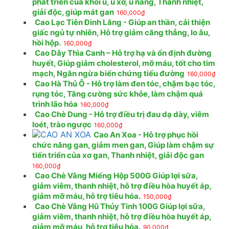
phát triển của khối u, u xơ, u nang, Thanh nhiệt,
giải độc, giúp mát gan
160,000
₫
Cao Lạc Tiên Đinh Lăng - Giúp an thần, cải thiện
giấc ngủ tự nhiên, Hỗ trợ giảm căng thẳng, lo âu,
hồi hộp.
160,000
₫
Cao Dây Thìa Canh – Hỗ trợ hạ và ổn định đường
huyết, Giúp giảm cholesterol, mỡ máu, tốt cho tim
mạch, Ngăn ngừa biến chứng tiểu đường
160,000
₫
Cao Hà Thủ Ô - Hỗ trợ làm đen tóc, chậm bạc tóc,
rụng tóc, Tăng cường sức khỏe, làm chậm quá
trình lão hóa
160,000
₫
Cao Chè Dung - Hỗ trợ điều trị đau dạ dày, viêm
loét, trào ngược
160,000
₫
Cao An Xoa - Hỗ trợ phục hồi
chức năng gan, giảm men gan, Giúp làm chậm sự
tiến triển của xơ gan, Thanh nhiệt, giải độc gan
160,000
₫
Cao Chè Vằng Miếng Hộp 500G Giúp lợi sữa,
giảm viêm, thanh nhiệt, hỗ trợ điều hòa huyết áp,
giảm mỡ máu, hỗ trợ tiêu hóa.
150,000
₫
Cao Chè Vằng Hũ Thủy Tinh 100G Giúp lợi sữa,
giảm viêm, thanh nhiệt, hỗ trợ điều hòa huyết áp,
giảm mỡ máu, hỗ trợ tiêu hóa.
90,000
₫