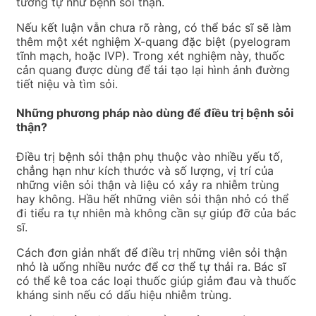
tương tự như bệnh sỏi thận.
Nếu kết luận vẫn chưa rõ ràng, có thể bác sĩ sẽ làm
thêm một xét nghiệm X-quang đặc biệt (pyelogram
tĩnh mạch, hoặc IVP). Trong xét nghiệm này, thuốc
cản quang được dùng để tái tạo lại hình ảnh đường
tiết niệu và tìm sỏi.
Những phương pháp nào dùng để điều trị bệnh sỏi
thận?
Điều trị bệnh sỏi thận phụ thuộc vào nhiều yếu tố,
chẳng hạn như kích thước và số lượng, vị trí của
những viên sỏi thận và liệu có xảy ra nhiễm trùng
hay không. Hầu hết những viên sỏi thận nhỏ có thể
đi tiểu ra tự nhiên mà không cần sự giúp đỡ của bác
sĩ.
Cách đơn giản nhất để điều trị những viên sỏi thận
nhỏ là uống nhiều nước để cơ thể tự thải ra. Bác sĩ
có thể kê toa các loại thuốc giúp giảm đau và thuốc
kháng sinh nếu có dấu hiệu nhiễm trùng.