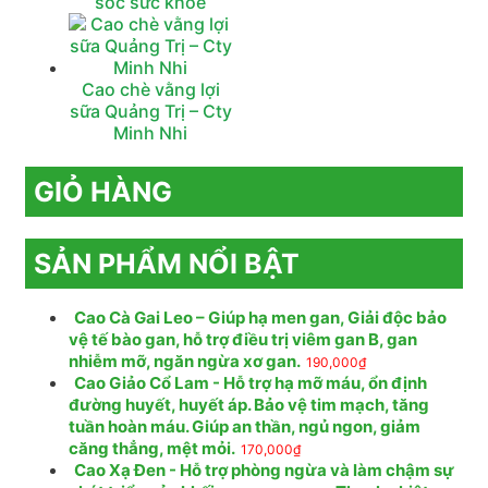
sóc sức khỏe
Cao chè vằng lợi
sữa Quảng Trị – Cty
Minh Nhi
GIỎ HÀNG
SẢN PHẨM NỔI BẬT
Cao Cà Gai Leo – Giúp hạ men gan, Giải độc bảo
vệ tế bào gan, hỗ trợ điều trị viêm gan B, gan
nhiễm mỡ, ngăn ngừa xơ gan.
190,000
₫
Cao Giảo Cổ Lam - Hỗ trợ hạ mỡ máu, ổn định
đường huyết, huyết áp. Bảo vệ tim mạch, tăng
tuần hoàn máu. Giúp an thần, ngủ ngon, giảm
căng thẳng, mệt mỏi.
170,000
₫
Cao Xạ Đen - Hỗ trợ phòng ngừa và làm chậm sự