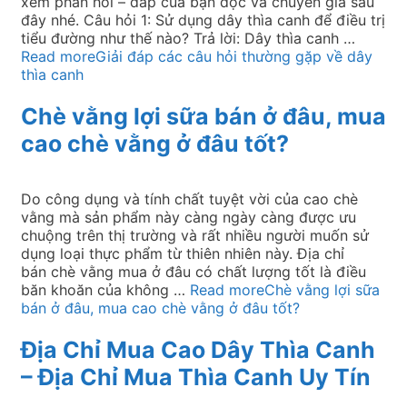
xem phần hỏi – đáp của bạn đọc và chuyên gia sau
đây nhé. Câu hỏi 1: Sử dụng dây thìa canh để điều trị
tiểu đường như thế nào? Trả lời: Dây thìa canh …
Read more
Giải đáp các câu hỏi thường gặp về dây
thìa canh
Chè vằng lợi sữa bán ở đâu, mua
cao chè vằng ở đâu tốt?
Do công dụng và tính chất tuyệt vời của cao chè
vằng mà sản phẩm này càng ngày càng được ưu
chuộng trên thị trường và rất nhiều người muốn sử
dụng loại thực phẩm từ thiên nhiên này. Địa chỉ
bán chè vằng mua ở đâu có chất lượng tốt là điều
băn khoăn của không …
Read more
Chè vằng lợi sữa
bán ở đâu, mua cao chè vằng ở đâu tốt?
Địa Chỉ Mua Cao Dây Thìa Canh
– Địa Chỉ Mua Thìa Canh Uy Tín‎