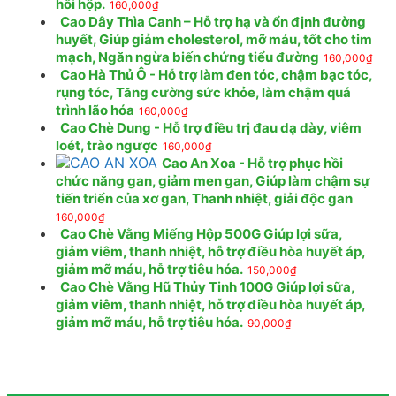
hồi hộp.
160,000
₫
Cao Dây Thìa Canh – Hỗ trợ hạ và ổn định đường
huyết, Giúp giảm cholesterol, mỡ máu, tốt cho tim
mạch, Ngăn ngừa biến chứng tiểu đường
160,000
₫
Cao Hà Thủ Ô - Hỗ trợ làm đen tóc, chậm bạc tóc,
rụng tóc, Tăng cường sức khỏe, làm chậm quá
trình lão hóa
160,000
₫
Cao Chè Dung - Hỗ trợ điều trị đau dạ dày, viêm
loét, trào ngược
160,000
₫
Cao An Xoa - Hỗ trợ phục hồi
chức năng gan, giảm men gan, Giúp làm chậm sự
tiến triển của xơ gan, Thanh nhiệt, giải độc gan
160,000
₫
Cao Chè Vằng Miếng Hộp 500G Giúp lợi sữa,
giảm viêm, thanh nhiệt, hỗ trợ điều hòa huyết áp,
giảm mỡ máu, hỗ trợ tiêu hóa.
150,000
₫
Cao Chè Vằng Hũ Thủy Tinh 100G Giúp lợi sữa,
giảm viêm, thanh nhiệt, hỗ trợ điều hòa huyết áp,
giảm mỡ máu, hỗ trợ tiêu hóa.
90,000
₫