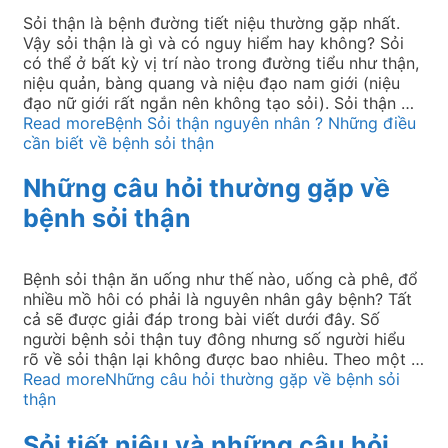
Sỏi thận là bệnh đường tiết niệu thường gặp nhất.
Vậy sỏi thận là gì và có nguy hiểm hay không? Sỏi
có thể ở bất kỳ vị trí nào trong đường tiểu như thận,
niệu quản, bàng quang và niệu đạo nam giới (niệu
đạo nữ giới rất ngắn nên không tạo sỏi). Sỏi thận …
Read more
Bệnh Sỏi thận nguyên nhân ? Những điều
cần biết về bệnh sỏi thận
Những câu hỏi thường gặp về
bệnh sỏi thận
Bệnh sỏi thận ăn uống như thế nào, uống cà phê, đổ
nhiều mồ hôi có phải là nguyên nhân gây bệnh? Tất
cả sẽ được giải đáp trong bài viết dưới đây. Số
người bệnh sỏi thận tuy đông nhưng số người hiểu
rõ về sỏi thận lại không được bao nhiêu. Theo một …
Read more
Những câu hỏi thường gặp về bệnh sỏi
thận
Sỏi tiết niệu và những câu hỏi