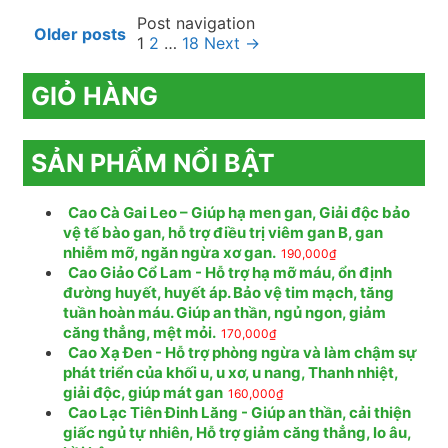
Post navigation
Older posts
1
2
…
18
Next →
GIỎ HÀNG
SẢN PHẨM NỔI BẬT
Cao Cà Gai Leo – Giúp hạ men gan, Giải độc bảo
vệ tế bào gan, hỗ trợ điều trị viêm gan B, gan
nhiễm mỡ, ngăn ngừa xơ gan.
190,000
₫
Cao Giảo Cổ Lam - Hỗ trợ hạ mỡ máu, ổn định
đường huyết, huyết áp. Bảo vệ tim mạch, tăng
tuần hoàn máu. Giúp an thần, ngủ ngon, giảm
căng thẳng, mệt mỏi.
170,000
₫
Cao Xạ Đen - Hỗ trợ phòng ngừa và làm chậm sự
phát triển của khối u, u xơ, u nang, Thanh nhiệt,
giải độc, giúp mát gan
160,000
₫
Cao Lạc Tiên Đinh Lăng - Giúp an thần, cải thiện
giấc ngủ tự nhiên, Hỗ trợ giảm căng thẳng, lo âu,