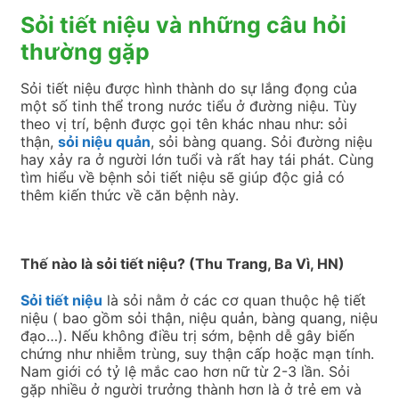
Sỏi tiết niệu và những câu hỏi
thường gặp
Sỏi tiết niệu được hình thành do sự lắng đọng của
một số tinh thể trong nước tiểu ở đường niệu. Tùy
theo vị trí, bệnh được gọi tên khác nhau như: sỏi
thận,
sỏi niệu quản
, sỏi bàng quang. Sỏi đường niệu
hay xảy ra ở người lớn tuổi và rất hay tái phát. Cùng
tìm hiểu về bệnh sỏi tiết niệu sẽ giúp độc giả có
thêm kiến thức về căn bệnh này.
Thế nào là sỏi tiết niệu? (Thu Trang, Ba Vì, HN)
Sỏi tiết niệu
là sỏi nằm ở các cơ quan thuộc hệ tiết
niệu ( bao gồm sỏi thận, niệu quản, bàng quang, niệu
đạo…). Nếu không điều trị sớm, bệnh dễ gây biến
chứng như nhiễm trùng, suy thận cấp hoặc mạn tính.
Nam giới có tỷ lệ mắc cao hơn nữ từ 2-3 lần. Sỏi
gặp nhiều ở người trưởng thành hơn là ở trẻ em và