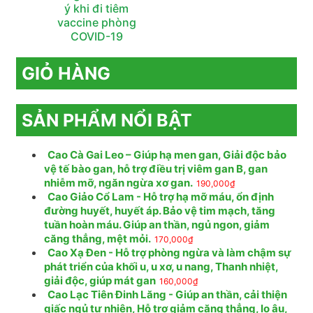
ý khi đi tiêm
vaccine phòng
COVID-19
GIỎ HÀNG
SẢN PHẨM NỔI BẬT
Cao Cà Gai Leo – Giúp hạ men gan, Giải độc bảo
vệ tế bào gan, hỗ trợ điều trị viêm gan B, gan
nhiễm mỡ, ngăn ngừa xơ gan.
190,000
₫
Cao Giảo Cổ Lam - Hỗ trợ hạ mỡ máu, ổn định
đường huyết, huyết áp. Bảo vệ tim mạch, tăng
tuần hoàn máu. Giúp an thần, ngủ ngon, giảm
căng thẳng, mệt mỏi.
170,000
₫
Cao Xạ Đen - Hỗ trợ phòng ngừa và làm chậm sự
phát triển của khối u, u xơ, u nang, Thanh nhiệt,
giải độc, giúp mát gan
160,000
₫
Cao Lạc Tiên Đinh Lăng - Giúp an thần, cải thiện
giấc ngủ tự nhiên, Hỗ trợ giảm căng thẳng, lo âu,