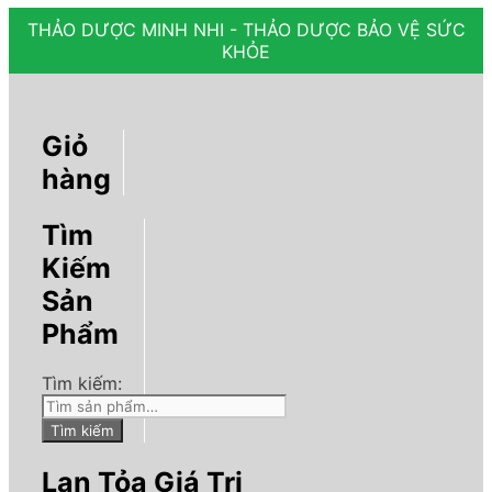
THẢO DƯỢC MINH NHI - THẢO DƯỢC BẢO VỆ SỨC
KHỎE
Giỏ
hàng
Tìm
Kiếm
Sản
Phẩm
Tìm kiếm:
Tìm kiếm
Lan Tỏa Giá Trị