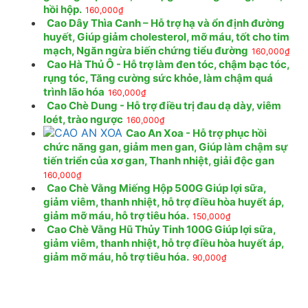
hồi hộp.
160,000
₫
Cao Dây Thìa Canh – Hỗ trợ hạ và ổn định đường
huyết, Giúp giảm cholesterol, mỡ máu, tốt cho tim
mạch, Ngăn ngừa biến chứng tiểu đường
160,000
₫
Cao Hà Thủ Ô - Hỗ trợ làm đen tóc, chậm bạc tóc,
rụng tóc, Tăng cường sức khỏe, làm chậm quá
trình lão hóa
160,000
₫
Cao Chè Dung - Hỗ trợ điều trị đau dạ dày, viêm
loét, trào ngược
160,000
₫
Cao An Xoa - Hỗ trợ phục hồi
chức năng gan, giảm men gan, Giúp làm chậm sự
tiến triển của xơ gan, Thanh nhiệt, giải độc gan
160,000
₫
Cao Chè Vằng Miếng Hộp 500G Giúp lợi sữa,
giảm viêm, thanh nhiệt, hỗ trợ điều hòa huyết áp,
giảm mỡ máu, hỗ trợ tiêu hóa.
150,000
₫
Cao Chè Vằng Hũ Thủy Tinh 100G Giúp lợi sữa,
giảm viêm, thanh nhiệt, hỗ trợ điều hòa huyết áp,
giảm mỡ máu, hỗ trợ tiêu hóa.
90,000
₫