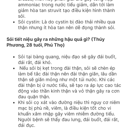
ammoniac trong nước tiểu giảm, dẫn tới làm
giảm hòa tan struvit tạo điều kiện hình thành
sỏi.
Sỏi cystin: Là do cystin bị đào thải nhiều qua
thận nhưng ít hòa tan nên dễ đọng thành sỏi.
Sỏi tiết niệu gây ra những hậu quả gì? (Thúy
Phương, 28 tuổi, Phú Thọ)
Sỏi tại bàng quang, niệu đạo sẽ gây đái buốt,
đái rắt, đái khó.
Nếu sỏi bị kẹt trong đài thận, sỏi sẽ chèn ép
làm bế tắc đài thận nên đài thận giãn, lâu dần
thận sẽ giãn mỏng như một túi nước. Khi các
đài thận bị ứ nước tiểu, sẽ tạo ra áp lực cao tác
động vào thần kinh thận và vỏ thận gây ra cơn
đau quặn thận.
Khi sỏi cọ xát vào đường niệu thì nguy cơ niêm
mạc bị phù nề, viêm, là điều kiện tốt cho vi
khuẩn xâm nhập gây viêm nhiễm đường tiểu.
Người bệnh sẽ thấy đau lưng, đái buốt, đái rắt,
đái đục.