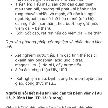
Tiểu tiện: Tiểu máu, sau cơn đau quặn thận,
máu toàn bãi, thường tái phát khi bệnh nhân
rung chuyển nhiều và mạnh, đỡ dần khi nghỉ
ngơi. Ngoài máu có thể tiểu ra mủ (dấu hiệu
cần nghĩ đến sỏi thận), tiểu buốt hay gắt (nếu
viêm đài – bể thận).
Sốt: Sốt cao, rét run nếu có viêm đài – bể thận.
Dựa vào phương pháp xét nghiệm và chẩn đoán hình
ảnh
Xét nghiệm nước tiểu: Tìm các tinh thể (calci
oxalat hay phosphat, acid uric, citrat,
magnesium…), đo pH, cấy nước tiểu.
Siêu âm, chụp thận UIV, UPR
Xét nghiệm máu: Định lượng hormon tuyến cận
giáp, công thức máu…
Người bị sỏi tiết niệu khi nào cần tới bệnh viện? (Vũ
Hà, P. Bình Hàn, TP Hải Dương)
Khi có bất kì dấu hiệu nào của bệnh sỏi tiết niệu,