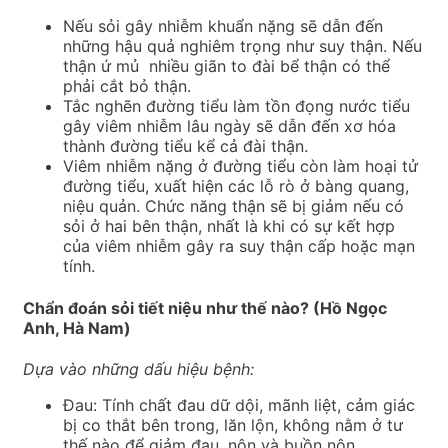
Nếu sỏi gây nhiễm khuẩn nặng sẽ dẫn đến
những hậu quả nghiêm trọng như suy thận. Nếu
thận ứ mủ nhiều giãn to đài bể thận có thể
phải cắt bỏ thận.
Tắc nghẽn đường tiểu làm tồn đọng nước tiểu
gây viêm nhiễm lâu ngày sẽ dẫn đến xơ hóa
thành đường tiểu kể cả đài thận.
Viêm nhiễm nặng ở đường tiểu còn làm hoại tử
đường tiểu, xuất hiện các lỗ rò ở bàng quang,
niệu quản. Chức năng thận sẽ bị giảm nếu có
sỏi ở hai bên thận, nhất là khi có sự kết hợp
của viêm nhiễm gây ra suy thận cấp hoặc mạn
tính.
Chẩn đoán sỏi tiết niệu như thế nào? (Hồ Ngọc
Anh, Hà Nam)
Dựa vào những dấu hiệu bệnh:
Đau: Tính chất đau dữ dội, mãnh liệt, cảm giác
bị co thắt bên trong, lăn lộn, không nằm ở tư
thế nào để giảm đau, nôn và buồn nôn.