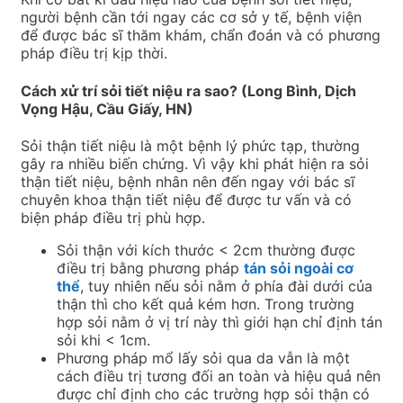
người bệnh cần tới ngay các cơ sở y tế, bệnh viện
để được bác sĩ thăm khám, chẩn đoán và có phương
pháp điều trị kịp thời.
Cách xử trí sỏi tiết niệu ra sao? (Long Bình, Dịch
Vọng Hậu, Cầu Giấy, HN)
Sỏi thận tiết niệu là một bệnh lý phức tạp, thường
gây ra nhiều biến chứng. Vì vậy khi phát hiện ra sỏi
thận tiết niệu, bệnh nhân nên đến ngay với bác sĩ
chuyên khoa thận tiết niệu để được tư vấn và có
biện pháp điều trị phù hợp.
Sỏi thận với kích thước < 2cm thường được
điều trị bằng phương pháp
tán sỏi ngoài cơ
thể
, tuy nhiên nếu sỏi nằm ở phía đài dưới của
thận thì cho kết quả kém hơn. Trong trường
hợp sỏi nằm ở vị trí này thì giới hạn chỉ định tán
sỏi khi < 1cm.
Phương pháp mổ lấy sỏi qua da vẫn là một
cách điều trị tương đối an toàn và hiệu quả nên
được chỉ định cho các trường hợp sỏi thận có