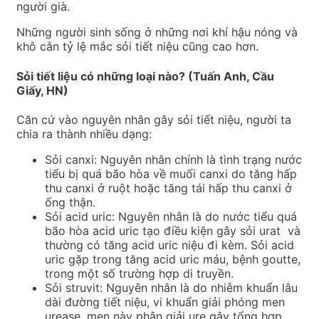
người già.
Những người sinh sống ở những nơi khí hậu nóng và
khô cằn tỷ lệ mắc sỏi tiết niệu cũng cao hơn.
Sỏi tiết liệu có những loại nào? (Tuấn Anh, Cầu
Giấy, HN)
Căn cứ vào nguyên nhân gây sỏi tiết niệu, người ta
chia ra thành nhiều dạng:
Sỏi canxi: Nguyên nhân chính là tình trạng nước
tiểu bị quá bão hòa về muối canxi do tăng hấp
thu canxi ở ruột hoặc tăng tái hấp thu canxi ở
ống thận.
Sỏi acid uric: Nguyên nhân là do nước tiểu quá
bão hòa acid uric tạo điều kiện gây sỏi urat và
thường có tăng acid uric niệu đi kèm. Sỏi acid
uric gặp trong tăng acid uric máu, bệnh goutte,
trong một số trường hợp di truyền.
Sỏi struvit: Nguyên nhân là do nhiễm khuẩn lâu
dài đường tiết niệu, vi khuẩn giải phóng men
urease, men này phân giải ure gây tổng hợp