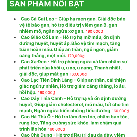
SẢN PHẨM NỔI BẬT
Cao Cà Gai Leo – Giúp hạ men gan, Giải độc bảo
vệ tế bào gan, hỗ trợ điều trị viêm gan B, gan
nhiễm mỡ, ngăn ngừa xơ gan.
190,000
₫
Cao Giảo Cổ Lam - Hỗ trợ hạ mỡ máu, ổn định
đường huyết, huyết áp. Bảo vệ tim mạch, tăng
tuần hoàn máu. Giúp an thần, ngủ ngon, giảm
căng thẳng, mệt mỏi.
170,000
₫
Cao Xạ Đen - Hỗ trợ phòng ngừa và làm chậm sự
phát triển của khối u, u xơ, u nang, Thanh nhiệt,
giải độc, giúp mát gan
160,000
₫
Cao Lạc Tiên Đinh Lăng - Giúp an thần, cải thiện
giấc ngủ tự nhiên, Hỗ trợ giảm căng thẳng, lo âu,
hồi hộp.
160,000
₫
Cao Dây Thìa Canh – Hỗ trợ hạ và ổn định đường
huyết, Giúp giảm cholesterol, mỡ máu, tốt cho tim
mạch, Ngăn ngừa biến chứng tiểu đường
160,000
₫
Cao Hà Thủ Ô - Hỗ trợ làm đen tóc, chậm bạc tóc,
rụng tóc, Tăng cường sức khỏe, làm chậm quá
trình lão hóa
160,000
₫
Cao Chè Dung - Hỗ trợ điều trị đau dạ dày, viêm