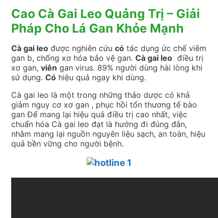
Cao Cà Gai Leo Quảng Trị – Giải
Pháp Cho Lá Gan Khỏe Mạnh
Cà gai leo
được nghiên cứu
có
tác dụng ức chế viêm
gan b, chống xơ hóa bảo vệ gan.
Cà gai leo
điều trị
xơ gan,
viên
gan virus. 89% người dùng hài lòng khi
sử dụng.
Có
hiệu quả ngay khi dùng.
Cà gai leo là một trong những thảo dược có khả
giảm nguy cơ xơ gan , phục hồi tổn thương tế bào
gan Để mang lại hiệu quả điều trị cao nhất, việc
chuẩn hóa Cà gai leo đạt là hướng đi đúng đắn,
nhằm mang lại nguồn nguyên liệu sạch, an toàn, hiệu
quả bền vững cho người bệnh.