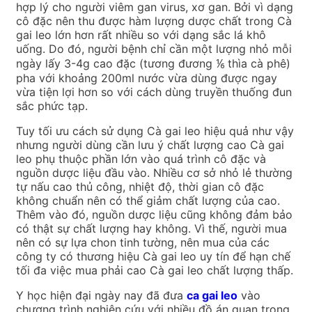
hợp lý cho người viêm gan virus, xơ gan. Bởi vì dạng
cô đặc nên thu được hàm lượng dược chất trong Cà
gai leo lớn hơn rất nhiều so với dạng sắc lá khô
uống. Do đó, người bệnh chỉ cần một lượng nhỏ mỗi
ngày lấy 3-4g cao đặc (tương đương ⅙ thìa cà phê)
pha với khoảng 200ml nước vừa dùng được ngay
vừa tiện lợi hơn so với cách dùng truyền thuống đun
sắc phức tạp.
Tuy tối ưu cách sử dụng Cà gai leo hiệu quả như vậy
nhưng người dùng cần lưu ý chất lượng cao Cà gai
leo phụ thuộc phần lớn vào quá trình cô đặc và
nguồn dược liệu đầu vào. Nhiều cơ sở nhỏ lẻ thường
tự nấu cao thủ công, nhiệt độ, thời gian cô đặc
không chuẩn nên có thể giảm chất lượng của cao.
Thêm vào đó, nguồn dược liệu cũng không đảm bảo
có thật sự chất lượng hay không. Vì thế, người mua
nên có sự lựa chon tinh tường, nên mua của các
công ty có thương hiệu Cà gai leo uy tín để hạn chế
tối đa việc mua phải cao Cà gai leo chất lượng thấp.
Y học hiện đại ngày nay đã đưa
ca gai leo
vào
chương trình nghiên cứu với nhiều đồ án quan trọng