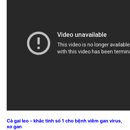
Cà gai leo – khắc tinh số 1 cho bệnh viêm gan virus,
xơ gan