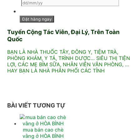
Tuyển Cộng Tác Viên, Đại Lý, Trên Toàn
Quốc
BẠN LÀ NHÀ THUỐC TÂY, ĐÔNG Y, TIỆM TRÀ,
PHÒNG KHÁM, Y TÁ, TRÌNH DƯỢC… SIÊU THỊ TIỆN
LỢI, CÁC MẸ BỈM SỮA, NHÂN VIÊN VĂN PHÒNG, …
HAY BẠN LÀ NHÀ PHÂN PHỐI CÁC TỈNH
BÀI VIẾT TƯƠNG TỰ
mua bán cao chè
vằng ở HÒA BÌNH