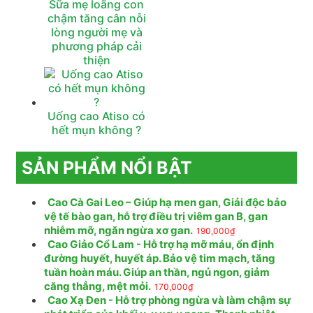
Sữa mẹ loãng con
chậm tăng cân nỗi
lòng người mẹ và
phương pháp cải
thiện
Uống cao Atiso có
hết mụn không ?
SẢN PHẨM NỔI BẬT
Cao Cà Gai Leo – Giúp hạ men gan, Giải độc bảo
vệ tế bào gan, hỗ trợ điều trị viêm gan B, gan
nhiễm mỡ, ngăn ngừa xơ gan.
190,000
₫
Cao Giảo Cổ Lam - Hỗ trợ hạ mỡ máu, ổn định
đường huyết, huyết áp. Bảo vệ tim mạch, tăng
tuần hoàn máu. Giúp an thần, ngủ ngon, giảm
căng thẳng, mệt mỏi.
170,000
₫
Cao Xạ Đen - Hỗ trợ phòng ngừa và làm chậm sự