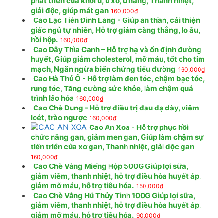
phát triển của khối u, u xơ, u nang, Thanh nhiệt,
giải độc, giúp mát gan
160,000
₫
Cao Lạc Tiên Đinh Lăng - Giúp an thần, cải thiện
giấc ngủ tự nhiên, Hỗ trợ giảm căng thẳng, lo âu,
hồi hộp.
160,000
₫
Cao Dây Thìa Canh – Hỗ trợ hạ và ổn định đường
huyết, Giúp giảm cholesterol, mỡ máu, tốt cho tim
mạch, Ngăn ngừa biến chứng tiểu đường
160,000
₫
Cao Hà Thủ Ô - Hỗ trợ làm đen tóc, chậm bạc tóc,
rụng tóc, Tăng cường sức khỏe, làm chậm quá
trình lão hóa
160,000
₫
Cao Chè Dung - Hỗ trợ điều trị đau dạ dày, viêm
loét, trào ngược
160,000
₫
Cao An Xoa - Hỗ trợ phục hồi
chức năng gan, giảm men gan, Giúp làm chậm sự
tiến triển của xơ gan, Thanh nhiệt, giải độc gan
160,000
₫
Cao Chè Vằng Miếng Hộp 500G Giúp lợi sữa,
giảm viêm, thanh nhiệt, hỗ trợ điều hòa huyết áp,
giảm mỡ máu, hỗ trợ tiêu hóa.
150,000
₫
Cao Chè Vằng Hũ Thủy Tinh 100G Giúp lợi sữa,
giảm viêm, thanh nhiệt, hỗ trợ điều hòa huyết áp,
giảm mỡ máu, hỗ trợ tiêu hóa.
90,000
₫