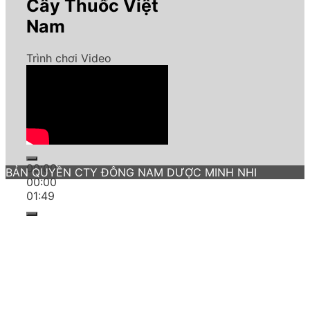
Cây Thuốc Việt
Nam
Trình chơi Video
00:00
BẢN QUYỀN CTY ĐÔNG NAM DƯỢC MINH NHI
00:00
01:49