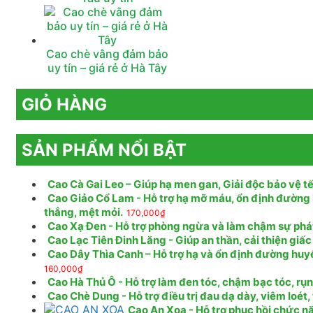
Cao chè vằng đảm bảo
uy tín – giá rẻ ở Hà Tây
GIỎ HÀNG
SẢN PHẨM NỔI BẬT
Cao Cà Gai Leo – Giúp hạ men gan, Giải độc bảo vệ tế
Cao Giảo Cổ Lam - Hỗ trợ hạ mỡ máu, ổn định đường 
thẳng, mệt mỏi.
170,000
₫
Cao Xạ Đen - Hỗ trợ phòng ngừa và làm chậm sự phát t
Cao Lạc Tiên Đinh Lăng - Giúp an thần, cải thiện giấc
Cao Dây Thìa Canh – Hỗ trợ hạ và ổn định đường huy
160,000
₫
Cao Hà Thủ Ô - Hỗ trợ làm đen tóc, chậm bạc tóc, rụ
Cao Chè Dung - Hỗ trợ điều trị đau dạ dày, viêm loét
Cao An Xoa - Hỗ trợ phục hồi chức nă