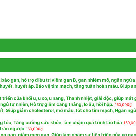
 bào gan, hỗ trợ điều trị viêm gan B, gan nhiễm mỡ, ngăn ngừa
huyết, huyết áp. Bảo vệ tim mạch, tăng tuần hoàn máu. Giúp a
riển của khối u, u xơ, u nang, Thanh nhiệt, giải độc, giúp mát
 ngủ tự nhiên, Hỗ trợ giảm căng thẳng, lo âu, hồi hộp.
160,000
₫
ết, Giúp giảm cholesterol, mỡ máu, tốt cho tim mạch, Ngăn ng
ng tóc, Tăng cường sức khỏe, làm chậm quá trình lão hóa
160,0
, trào ngược
160,000
₫
ng gan, giảm men gan, Giúp làm chậm sự tiến triển của xơ gan,