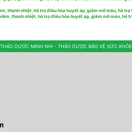
, thanh nhiệt, hỗ trợ điều hòa huyết áp, giảm mỡ máu, hỗ trợ 
êm, thanh nhiệt, hỗ trợ điều hòa huyết áp, giảm mỡ máu, hỗ tr
THẢO DƯỢC MINH NHI - THẢO DƯỢC BẢO VỆ SỨC KHỎE
am