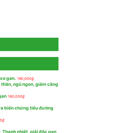
 xơ gan.
190,000
₫
n thần, ngủ ngon, giảm căng
 gan
160,000
₫
ừa biến chứng tiểu đường
00
₫
 Thanh nhiệt, giải độc gan