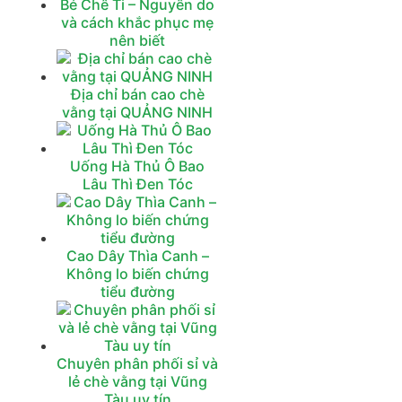
Bé Chê Ti – Nguyên do
và cách khắc phục mẹ
nên biết
Địa chỉ bán cao chè
vằng tại QUẢNG NINH
Uống Hà Thủ Ô Bao
Lâu Thì Đen Tóc
Cao Dây Thìa Canh –
Không lo biến chứng
tiểu đường‎
Chuyên phân phối sỉ và
lẻ chè vằng tại Vũng
Tàu uy tín