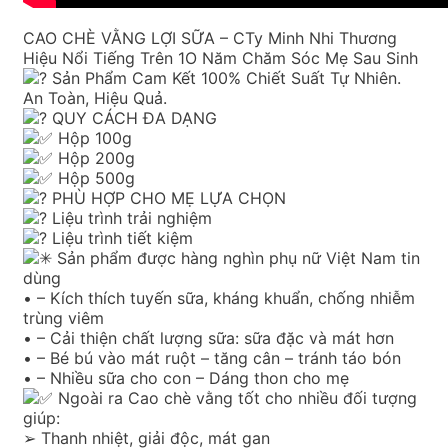
CAO CHÈ VẰNG LỢI SỮA – CTy Minh Nhi Thương
Hiệu Nổi Tiếng Trên 1O Năm Chăm Sóc Mẹ Sau Sinh
Sản Phẩm Cam Kết 100% Chiết Suất Tự Nhiên.
An Toàn, Hiệu Quả.
QUY CÁCH ĐA DẠNG
Hộp 100g
Hộp 200g
Hộp 500g
PHÙ HỢP CHO MẸ LỰA CHỌN
Liệu trình trải nghiệm
Liệu trình tiết kiệm
Sản phẩm được hàng nghìn phụ nữ Việt Nam tin
dùng
• – Kích thích tuyến sữa, kháng khuẩn, chống nhiễm
trùng viêm
• – Cải thiện chất lượng sữa: sữa đặc và mát hơn
• – Bé bú vào mát ruột – tăng cân – tránh táo bón
• – Nhiều sữa cho con – Dáng thon cho mẹ
Ngoài ra Cao chè vằng tốt cho nhiều đối tượng
giúp:
➢ Thanh nhiệt, giải độc, mát gan