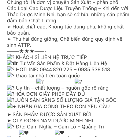
Chúng tôi là đơn vị chuyên Sản Xuất – phân phối
Các Loại Cao Dược Liệu Truyền Thống – Khi đến với
Thảo Dược Minh Nhi, bạn sẽ sở hữu những sản phẩm
đảm bảo Chất Lượng
➢ Hoạt chất cao, Không tác dụng phụ, không chất
bảo quản.
➢ Thu hái đúng giống, Chế biến đúng quy định vệ
sinh ATTP.
——-★★★——-
KHÁCH SỈ LIÊN HỆ TRỰC TIẾP
Tư Vấn Sản Phẩm & Đặt Hàng Liên Hệ
HOTLINE: 0944.820.225 – 0985.539.518
Giao tại nhà trên toàn quốc !
——————
——————
———–
Uy tín – chất lượng – nguồn gốc rõ ràng
HÓA ĐƠN GIẤY PHÉP ĐẦY ĐỦ
LUÔN SẴN SÀNG SỐ LƯỢNG GIÁ TẬN GỐC
NHẬN GIA CÔNG THEO ĐƠN YÊU CẦU
➤ SẢN PHẨM ĐƯỢC SẢN XUẤT BỞI
➤ CTY ĐÔNG NAM DƯỢC MINH NHI
Đ/c: Cam Nghĩa – Cam Lộ – Quảng Trị
——-
—————
——–