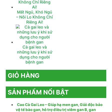
Mất Ngủ, Khó Ngủ
– Nỗi Lo Không Chỉ
Riêng Ai!
Cà gai leo và
những lưu ý khi sử
dụng cho người
bệnh gan
GIỎ HÀNG
SẢN PHẨM NỔI BẬT
Cao Cà Gai Leo – Giúp hạ men gan, Giải độc bảo
vệ tế bào gan, hỗ trợ điều trị viêm gan B, gan