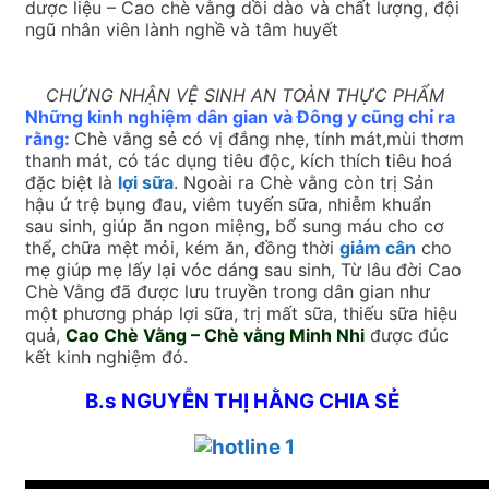
dược liệu – Cao chè vằng dồi dào và chất lượng, đội
ngũ nhân viên lành nghề và tâm huyết
CHỨNG NHẬN VỆ SINH AN TOÀN THỰC PHẨM
Những kinh nghiệm dân gian và Đông y cũng chỉ ra
rằng:
Chè vằng sẻ có vị đắng nhẹ, tính mát,mùi thơm
thanh mát, có tác dụng tiêu độc, kích thích tiêu hoá
đặc biệt là
lợi sữa
. Ngoài ra Chè vằng còn trị Sản
hậu ứ trệ bụng đau, viêm tuyến sữa, nhiễm khuẩn
sau sinh, giúp ăn ngon miệng, bổ sung máu cho cơ
thể, chữa mệt mỏi, kém ăn, đồng thời
giảm cân
cho
mẹ giúp mẹ lấy lại vóc dáng sau sinh, Từ lâu đời Cao
Chè Vằng đã được lưu truyền trong dân gian như
một phương pháp lợi sữa, trị mất sữa, thiếu sữa hiệu
quả,
Cao Chè Vằng – Chè vằng Minh Nhi
được đúc
kết kinh nghiệm đó.
B.s NGUYỄN THỊ HẰNG CHIA SẺ