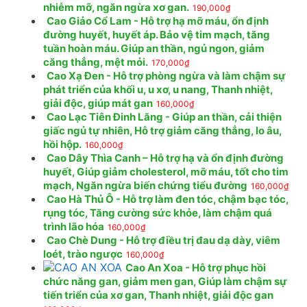
nhiễm mỡ, ngăn ngừa xơ gan.
190,000
₫
Cao Giảo Cổ Lam - Hỗ trợ hạ mỡ máu, ổn định
đường huyết, huyết áp. Bảo vệ tim mạch, tăng
tuần hoàn máu. Giúp an thần, ngủ ngon, giảm
căng thẳng, mệt mỏi.
170,000
₫
Cao Xạ Đen - Hỗ trợ phòng ngừa và làm chậm sự
phát triển của khối u, u xơ, u nang, Thanh nhiệt,
giải độc, giúp mát gan
160,000
₫
Cao Lạc Tiên Đinh Lăng - Giúp an thần, cải thiện
giấc ngủ tự nhiên, Hỗ trợ giảm căng thẳng, lo âu,
hồi hộp.
160,000
₫
Cao Dây Thìa Canh – Hỗ trợ hạ và ổn định đường
huyết, Giúp giảm cholesterol, mỡ máu, tốt cho tim
mạch, Ngăn ngừa biến chứng tiểu đường
160,000
₫
Cao Hà Thủ Ô - Hỗ trợ làm đen tóc, chậm bạc tóc,
rụng tóc, Tăng cường sức khỏe, làm chậm quá
trình lão hóa
160,000
₫
Cao Chè Dung - Hỗ trợ điều trị đau dạ dày, viêm
loét, trào ngược
160,000
₫
Cao An Xoa - Hỗ trợ phục hồi
chức năng gan, giảm men gan, Giúp làm chậm sự
tiến triển của xơ gan, Thanh nhiệt, giải độc gan