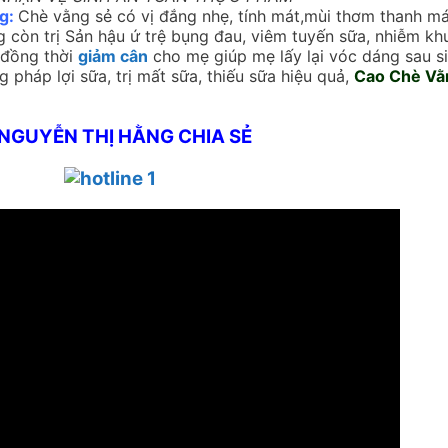
g:
Chè vằng sẻ có vị đắng nhẹ, tính mát,mùi thơm thanh mát
g còn trị Sản hậu ứ trệ bụng đau, viêm tuyến sữa, nhiễm kh
 đồng thời
giảm cân
cho mẹ giúp mẹ lấy lại vóc dáng sau si
pháp lợi sữa, trị mất sữa, thiếu sữa hiệu quả,
Cao Chè Vằ
 NGUYỄN THỊ HẰNG CHIA SẺ