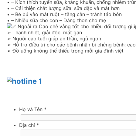
• – Kích thích tuyến sữa, kháng khuẩn, chống nhiễm trù
• – Cải thiện chất lượng sữa: sữa đặc và mát hơn
• – Bé bú vào mát ruột – tăng cân – tránh táo bón
• – Nhiều sữa cho con – Dáng thon cho mẹ
Ngoài ra Cao chè vằng tốt cho nhiều đối tượng giú
➢ Thanh nhiệt, giải độc, mát gan
➢ Người cao tuổi giúp an thần, ngủ ngon
➢ Hỗ trợ điều trị cho các bệnh nhân bị chứng bệnh: c
➢ Đồ uống không thể thiếu trong mỗi gia đình việt
Họ và Tên
*
Địa chỉ
*