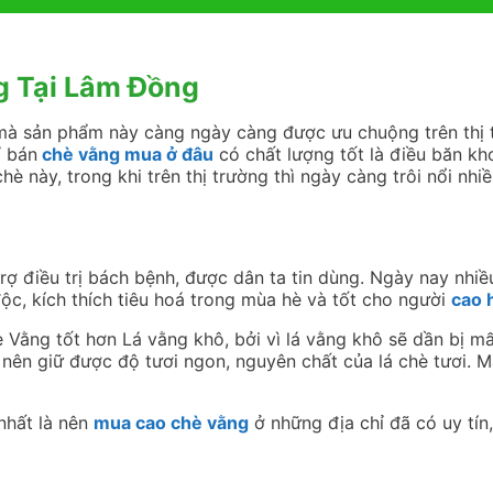
g Tại Lâm Đồng
à sản phẩm này càng ngày càng được ưu chuộng trên thị t
ỉ bán
chè vằng mua ở đâu
có chất lượng tốt là điều băn kh
è này, trong khi trên thị trường thì ngày càng trôi nổi nhiề
rợ điều trị bách bệnh, được dân ta tin dùng. Ngày nay nhiề
 độc, kích thích tiêu hoá trong mùa hè và tốt cho người
cao 
ằng tốt hơn Lá vằng khô, bởi vì lá vằng khô sẽ dần bị mấ
g nên giữ được độ tươi ngon, nguyên chất của lá chè tươi. 
nhất là nên
mua cao chè vằng
ở những địa chỉ đã có uy tín,