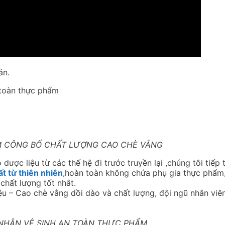
ản.
 toàn thực phẩm
M CÔNG BỐ CHẤT LƯỢNG CAO CHÈ VẰNG
dược liệu từ các thế hệ đi trước truyền lại ,chúng tôi tiếp 
t từ thiên nhiên
,hoàn toàn không chứa phụ gia thực phẩm
hất lượng tốt nhât.
u – Cao chè vằng dồi dào và chất lượng, đội ngũ nhân viê
HẬN VỆ SINH AN TOÀN THỰC PHẨM