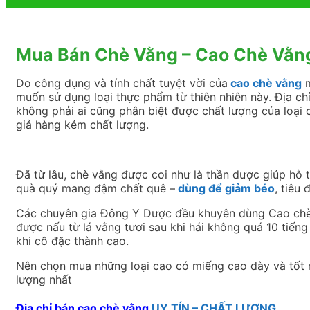
Mua Bán Chè Vằng – Cao Chè Vằn
Do công dụng và tính chất tuyệt vời của
cao chè vằng
m
muốn sử dụng loại thực phẩm từ thiên nhiên này. Địa ch
không phải ai cũng phân biệt được chất lượng của loại ch
giả hàng kém chất lượng.
Đã từ lâu, chè vằng được coi như là thần dược giúp hỗ t
quà quý mang đậm chất quê –
dùng để giảm béo
, tiêu
Các chuyên gia Đông Y Dược đều khuyên dùng Cao chè V
được nấu từ lá vằng tươi sau khi hái không quá 10 tiến
khi cô đặc thành cao.
Nên chọn mua những loại cao có miếng cao dày và tốt 
lượng nhất
Địa chỉ bán cao chè vằng
UY TÍN – CHẤT LƯỢNG