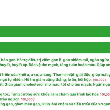
 bào gan, hỗ trợ điều trị viêm gan B, gan nhiễm mỡ, ngăn ngừa
huyết, huyết áp. Bảo vệ tim mạch, tăng tuần hoàn máu. Giúp a
riển của khối u, u xơ, u nang, Thanh nhiệt, giải độc, giúp mát
 ngủ tự nhiên, Hỗ trợ giảm căng thẳng, lo âu, hồi hộp.
160,000
₫
ết, Giúp giảm cholesterol, mỡ máu, tốt cho tim mạch, Ngăn ng
ng tóc, Tăng cường sức khỏe, làm chậm quá trình lão hóa
160,0
, trào ngược
160,000
₫
ng gan, giảm men gan, Giúp làm chậm sự tiến triển của xơ gan,