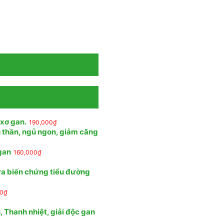
 xơ gan.
190,000
₫
n thần, ngủ ngon, giảm căng
 gan
160,000
₫
ừa biến chứng tiểu đường
00
₫
 Thanh nhiệt, giải độc gan