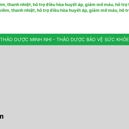
, thanh nhiệt, hỗ trợ điều hòa huyết áp, giảm mỡ máu, hỗ trợ 
êm, thanh nhiệt, hỗ trợ điều hòa huyết áp, giảm mỡ máu, hỗ tr
THẢO DƯỢC MINH NHI - THẢO DƯỢC BẢO VỆ SỨC KHỎE
am