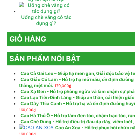
Uống chè vằng có tác
dụng gì?
GIỎ HÀNG
SẢN PHẨM NỔI BẬT
Cao Cà Gai Leo – Giúp hạ men gan, Giải độc bảo vệ tế
Cao Giảo Cổ Lam - Hỗ trợ hạ mỡ máu, ổn định đường 
thẳng, mệt mỏi.
170,000
₫
Cao Xạ Đen - Hỗ trợ phòng ngừa và làm chậm sự phát t
Cao Lạc Tiên Đinh Lăng - Giúp an thần, cải thiện giấc
Cao Dây Thìa Canh – Hỗ trợ hạ và ổn định đường huy
160,000
₫
Cao Hà Thủ Ô - Hỗ trợ làm đen tóc, chậm bạc tóc, rụ
Cao Chè Dung - Hỗ trợ điều trị đau dạ dày, viêm loét
Cao An Xoa - Hỗ trợ phục hồi chức nă
160,000
₫