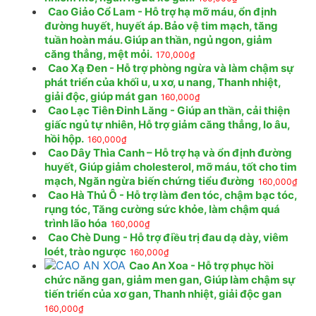
Cao Giảo Cổ Lam - Hỗ trợ hạ mỡ máu, ổn định
đường huyết, huyết áp. Bảo vệ tim mạch, tăng
tuần hoàn máu. Giúp an thần, ngủ ngon, giảm
căng thẳng, mệt mỏi.
170,000
₫
Cao Xạ Đen - Hỗ trợ phòng ngừa và làm chậm sự
phát triển của khối u, u xơ, u nang, Thanh nhiệt,
giải độc, giúp mát gan
160,000
₫
Cao Lạc Tiên Đinh Lăng - Giúp an thần, cải thiện
giấc ngủ tự nhiên, Hỗ trợ giảm căng thẳng, lo âu,
hồi hộp.
160,000
₫
Cao Dây Thìa Canh – Hỗ trợ hạ và ổn định đường
huyết, Giúp giảm cholesterol, mỡ máu, tốt cho tim
mạch, Ngăn ngừa biến chứng tiểu đường
160,000
₫
Cao Hà Thủ Ô - Hỗ trợ làm đen tóc, chậm bạc tóc,
rụng tóc, Tăng cường sức khỏe, làm chậm quá
trình lão hóa
160,000
₫
Cao Chè Dung - Hỗ trợ điều trị đau dạ dày, viêm
loét, trào ngược
160,000
₫
Cao An Xoa - Hỗ trợ phục hồi
chức năng gan, giảm men gan, Giúp làm chậm sự
tiến triển của xơ gan, Thanh nhiệt, giải độc gan
160,000
₫