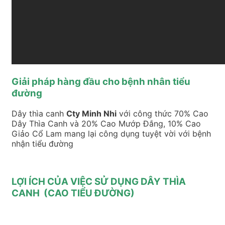
Giải pháp hàng đầu cho bệnh nhân tiểu
đường
Dây thìa canh
Cty Minh Nhi
với công thức 70% Cao
Dây Thìa Canh và 20% Cao Mướp Đắng, 10% Cao
Giảo Cổ Lam mang lại công dụng tuyệt vời với bệnh
nhận tiểu đường
LỢI ÍCH CỦA VIỆC SỬ DỤNG DÂY THÌA
CANH (CAO TIỂU ĐƯỜNG)