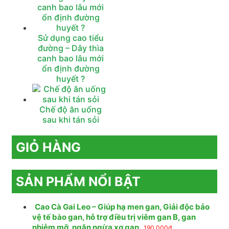
Sử dụng cao tiểu
đường – Dây thìa
canh bao lâu mới
ổn định đường
huyết ?
Chế độ ăn uống
sau khi tán sỏi
GIỎ HÀNG
SẢN PHẨM NỔI BẬT
Cao Cà Gai Leo – Giúp hạ men gan, Giải độc bảo
vệ tế bào gan, hỗ trợ điều trị viêm gan B, gan
nhiễm mỡ, ngăn ngừa xơ gan.
190,000
₫