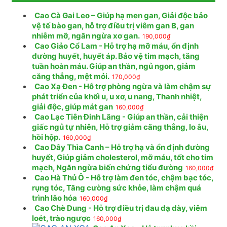
Cao Cà Gai Leo – Giúp hạ men gan, Giải độc bảo
vệ tế bào gan, hỗ trợ điều trị viêm gan B, gan
nhiễm mỡ, ngăn ngừa xơ gan.
190,000
₫
Cao Giảo Cổ Lam - Hỗ trợ hạ mỡ máu, ổn định
đường huyết, huyết áp. Bảo vệ tim mạch, tăng
tuần hoàn máu. Giúp an thần, ngủ ngon, giảm
căng thẳng, mệt mỏi.
170,000
₫
Cao Xạ Đen - Hỗ trợ phòng ngừa và làm chậm sự
phát triển của khối u, u xơ, u nang, Thanh nhiệt,
giải độc, giúp mát gan
160,000
₫
Cao Lạc Tiên Đinh Lăng - Giúp an thần, cải thiện
giấc ngủ tự nhiên, Hỗ trợ giảm căng thẳng, lo âu,
hồi hộp.
160,000
₫
Cao Dây Thìa Canh – Hỗ trợ hạ và ổn định đường
huyết, Giúp giảm cholesterol, mỡ máu, tốt cho tim
mạch, Ngăn ngừa biến chứng tiểu đường
160,000
₫
Cao Hà Thủ Ô - Hỗ trợ làm đen tóc, chậm bạc tóc,
rụng tóc, Tăng cường sức khỏe, làm chậm quá
trình lão hóa
160,000
₫
Cao Chè Dung - Hỗ trợ điều trị đau dạ dày, viêm
loét, trào ngược
160,000
₫