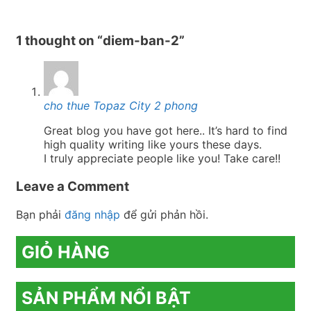
1 thought on “
diem-ban-2
”
cho thue Topaz City 2 phong
Great blog you have got here.. It’s hard to find
high quality writing like yours these days.
I truly appreciate people like you! Take care!!
Leave a Comment
Bạn phải
đăng nhập
để gửi phản hồi.
GIỎ HÀNG
SẢN PHẨM NỔI BẬT