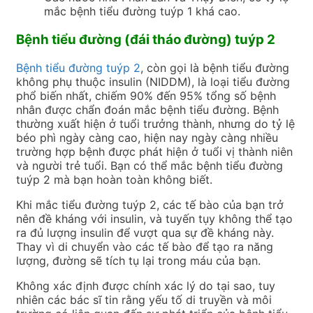
mắc bệnh tiểu đường tuýp 1 khá cao.
Bệnh
tiểu đường (đái tháo đường)
tuýp 2
Bệnh tiểu đường tuýp 2
, còn gọi là bệnh tiểu đường
không phụ thuộc insulin (NIDDM), là loại tiểu đường
phổ biến nhất, chiếm 90% đến 95% tổng số bệnh
nhân được chẩn đoán mắc bệnh tiểu đường. Bệnh
thường xuất hiện ở tuổi trưởng thành, nhưng do tỷ lệ
béo phì ngày càng cao, hiện nay ngày càng nhiều
trường hợp bệnh được phát hiện ở tuổi vị thành niên
và người trẻ tuổi. Bạn có thể mắc bệnh tiểu đường
tuýp 2 mà bạn hoàn toàn không biết.
Khi mắc tiểu đường tuýp 2, các tế bào của bạn trở
nên đề kháng với insulin, và tuyến tụy không thể tạo
ra đủ lượng insulin để vượt qua sự đề kháng này.
Thay vì di chuyển vào các tế bào để tạo ra năng
lượng, đường sẽ tích tụ lại trong máu của bạn.
Không xác định được chính xác lý do tại sao, tuy
nhiên các bác sĩ tin rằng yếu tố di truyền và môi