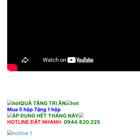
QUÀ TẶNG TRI ÂN
Mua 5 hộp Tặng 1 hộp
ÁP DỤNG HẾT THÁNG NÀY
HOTLINE ĐẶT NHANH
:
0944.820.225