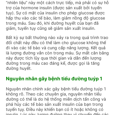
“nhiên liệu” này một cách trực tiếp, mà phải có sự hỗ
trợ của hormone insulin (được sản xuất bởi tuyến
tụy). Sự có mặt của insulin cho phép glucose được
hấp thu vào các tế bào, làm giảm nồng độ glucose
trong máu. Sau đó, khi đường huyết của bạn đã
giảm, tuyến tụy cũng sẽ giảm sản xuất insulin.
Bất kỳ sự bất thường nào xảy ra trong quá trình trao
đổi chất này đều có thể làm cho glucose không thể
đi vào các tế bào và cung cấp năng lượng. Kết quả
là lượng đường vẫn còn trong máu. Sự mất cân bằng
này được tích lũy qua thời gian và dẫn đến lượng
đường trong máu cao đáng kể, được gọi là tăng
đường huyết.
Nguyên nhân gây bệnh tiểu đường tuýp 1
Nguyên nhân chính xác gây bệnh tiểu đường tuýp 1
không rõ.
Theo các chuyên gia, nguyên nhân tiểu
đường có thể là do hệ thống miễn dịch tấn công và
phá hủy các tế bào sản xuất insulin của bạn trong
tuyến tụy.
Điều này khiến bạn có ít hoặc không có
insulin.
Lúc này, lượng đường thay vì chuyển đến các