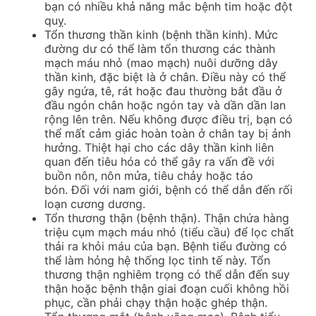
bạn có nhiều khả năng mắc bệnh tim hoặc đột
quỵ.
Tổn thương thần kinh (bệnh thần kinh). Mức
đ
ường dư có thể làm tổn thương các thành
mạch máu nhỏ (mao mạch) nuôi dưỡng dây
thần kinh, đặc biệt là ở chân.
Điều này có thể
gây ngứa, tê, rát hoặc đau thường bắt đầu ở
đầu ngón chân hoặc ngón tay và dần dần lan
rộng lên trên. Nếu k
hông được điều trị, bạn có
thể mất cảm giác hoàn toàn ở chân tay bị ảnh
hưởng.
Thiệt hại cho các dây thần kinh liên
quan đến tiêu hóa có thể gây ra vấn đề với
buồn nôn, nôn mửa, tiêu chảy hoặc táo
bón.
Đối với nam giới, bệnh có thể dẫn đến rối
loạn cương dương.
Tổn thương thận (bệnh thận).
Thận chứa hàng
triệu cụm mạch máu nhỏ (tiểu cầu) để lọc chất
thải ra khỏi máu của bạn.
Bệnh tiểu đường có
thể làm hỏng hệ thống lọc tinh tế này.
Tổn
thương thận nghiêm trọng có thể dẫn đến suy
thận hoặc bệnh thận giai đoạn cuối không hồi
phục, cần phải chạy thận hoặc ghép thận.