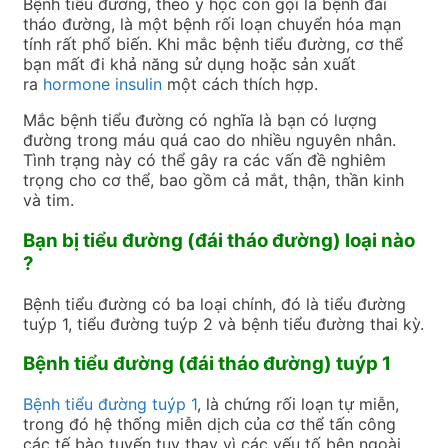
Bệnh tiểu đường, theo y học còn gọi là bệnh đái
tháo đường, là một bệnh rối loạn chuyển hóa mạn
tính rất phổ biến. Khi mắc bệnh tiểu đường, cơ thể
bạn mất đi khả năng sử dụng hoặc sản xuất
ra
hormone insulin
một cách thích hợp.
Mắc bệnh tiểu đường có nghĩa là bạn có lượng
đường trong máu quá cao do nhiều nguyên nhân.
Tình trạng này có thể gây ra các vấn đề nghiêm
trọng cho cơ thể, bao gồm cả mắt, thận, thần kinh
và tim.
Bạn bị tiểu đường (đái tháo đường) loại nào
?
Bệnh tiểu đường có ba loại chính, đó là tiểu đường
tuýp 1, tiểu đường tuýp 2 và bệnh tiểu đường thai kỳ.
Bệnh tiểu đường (đái tháo đường) tuýp 1
Bệnh tiểu đường tuýp 1
, là chứng rối loạn tự miễn,
trong đó hệ thống miễn dịch của cơ thể tấn công
các tế bào tuyến tụy thay vì các yếu tố bên ngoài.