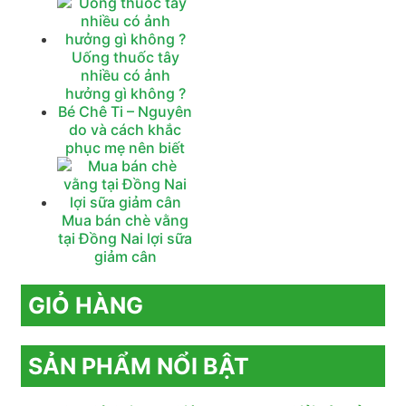
Uống thuốc tây
nhiều có ảnh
hưởng gì không ?
Bé Chê Ti – Nguyên
do và cách khắc
phục mẹ nên biết
Mua bán chè vằng
tại Đồng Nai lợi sữa
giảm cân
GIỎ HÀNG
SẢN PHẨM NỔI BẬT