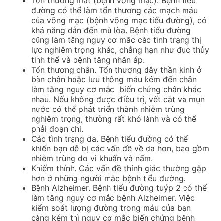
Tổn thương mắt (bệnh võng mạc).
Bệnh tiểu
đường có thể làm tổn thương các mạch máu
của võng mạc (bệnh võng mạc tiểu đường), có
khả năng dẫn đến mù lòa.
Bệnh tiểu đường
cũng làm tăng nguy cơ mắc các tình trạng thị
lực nghiêm trọng khác, chẳng hạn như đục thủy
tinh thể và bệnh tăng nhãn áp.
Tổn thương chân.
Tổn thương dây thần kinh ở
bàn chân hoặc lưu thông máu kém đến chân
làm tăng nguy cơ mắc biến chứng chân khác
nhau.
Nếu không được điều trị, vết cắt và mụn
nước có thể phát triển thành nhiễm trùng
nghiêm trọng, thường rất khó lành và có thể
phải đoạn chi.
Các tình trạng da.
Bệnh tiểu đường có thể
khiến bạn dễ bị các vấn đề về da hơn, bao gồm
nhiễm trùng do vi khuẩn và nấm.
Khiếm thính.
Các vấn đề thính giác thường gặp
hơn ở những người mắc bệnh tiểu đường.
Bệnh Alzheimer.
Bệnh tiểu đường tuýp 2 có thể
làm tăng nguy cơ mắc bệnh Alzheimer.
Việc
kiểm soát lượng đường trong máu của bạn
càng kém thì nguy cơ mắc biến chứng bệnh