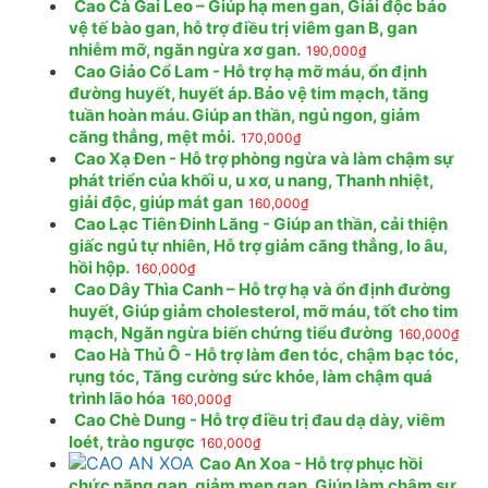
Cao Cà Gai Leo – Giúp hạ men gan, Giải độc bảo
vệ tế bào gan, hỗ trợ điều trị viêm gan B, gan
nhiễm mỡ, ngăn ngừa xơ gan.
190,000
₫
Cao Giảo Cổ Lam - Hỗ trợ hạ mỡ máu, ổn định
đường huyết, huyết áp. Bảo vệ tim mạch, tăng
tuần hoàn máu. Giúp an thần, ngủ ngon, giảm
căng thẳng, mệt mỏi.
170,000
₫
Cao Xạ Đen - Hỗ trợ phòng ngừa và làm chậm sự
phát triển của khối u, u xơ, u nang, Thanh nhiệt,
giải độc, giúp mát gan
160,000
₫
Cao Lạc Tiên Đinh Lăng - Giúp an thần, cải thiện
giấc ngủ tự nhiên, Hỗ trợ giảm căng thẳng, lo âu,
hồi hộp.
160,000
₫
Cao Dây Thìa Canh – Hỗ trợ hạ và ổn định đường
huyết, Giúp giảm cholesterol, mỡ máu, tốt cho tim
mạch, Ngăn ngừa biến chứng tiểu đường
160,000
₫
Cao Hà Thủ Ô - Hỗ trợ làm đen tóc, chậm bạc tóc,
rụng tóc, Tăng cường sức khỏe, làm chậm quá
trình lão hóa
160,000
₫
Cao Chè Dung - Hỗ trợ điều trị đau dạ dày, viêm
loét, trào ngược
160,000
₫
Cao An Xoa - Hỗ trợ phục hồi
chức năng gan, giảm men gan, Giúp làm chậm sự