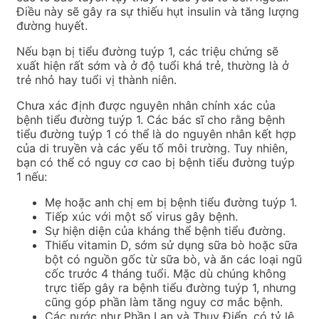
Điều này sẽ gây ra sự thiếu hụt insulin và tăng lượng
đường huyết.
Nếu bạn bị tiểu đường tuýp 1, các triệu chứng sẽ
xuất hiện rất sớm và ở độ tuổi khá trẻ, thường là ở
trẻ nhỏ hay tuổi vị thành niên.
Chưa xác định được nguyên nhân chính xác của
bệnh tiểu đường tuýp 1. Các bác sĩ cho rằng bệnh
tiểu đường tuýp 1 có thể là do nguyên nhân kết hợp
của di truyền và các yếu tố môi trường. Tuy nhiên,
bạn có thể có nguy cơ cao bị bệnh tiểu đường tuýp
1 nếu:
Mẹ hoặc anh chị em bị bệnh tiểu đường tuýp 1.
Tiếp xúc với một số virus gây bệnh.
Sự hiện diện của kháng thể bệnh tiểu đường.
Thiếu vitamin D, sớm sử dụng sữa bò hoặc sữa
bột có nguồn gốc từ sữa bò, và ăn các loại ngũ
cốc trước 4 tháng tuổi. Mặc dù chúng không
trực tiếp gây ra bệnh tiểu đường tuýp 1, nhưng
cũng góp phần làm tăng nguy cơ mắc bệnh.
Các nước như Phần Lan và Thụy Điển, có tỷ lệ