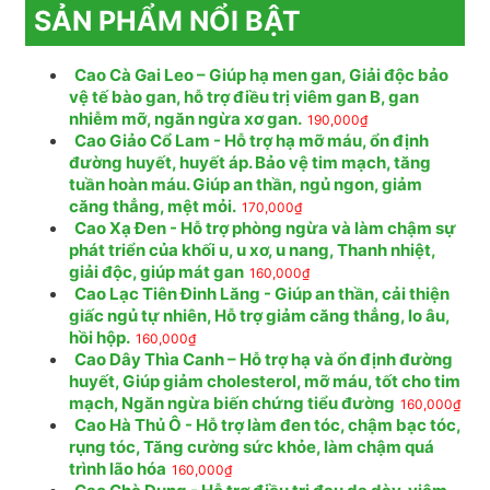
SẢN PHẨM NỔI BẬT
Cao Cà Gai Leo – Giúp hạ men gan, Giải độc bảo
vệ tế bào gan, hỗ trợ điều trị viêm gan B, gan
nhiễm mỡ, ngăn ngừa xơ gan.
190,000
₫
Cao Giảo Cổ Lam - Hỗ trợ hạ mỡ máu, ổn định
đường huyết, huyết áp. Bảo vệ tim mạch, tăng
tuần hoàn máu. Giúp an thần, ngủ ngon, giảm
căng thẳng, mệt mỏi.
170,000
₫
Cao Xạ Đen - Hỗ trợ phòng ngừa và làm chậm sự
phát triển của khối u, u xơ, u nang, Thanh nhiệt,
giải độc, giúp mát gan
160,000
₫
Cao Lạc Tiên Đinh Lăng - Giúp an thần, cải thiện
giấc ngủ tự nhiên, Hỗ trợ giảm căng thẳng, lo âu,
hồi hộp.
160,000
₫
Cao Dây Thìa Canh – Hỗ trợ hạ và ổn định đường
huyết, Giúp giảm cholesterol, mỡ máu, tốt cho tim
mạch, Ngăn ngừa biến chứng tiểu đường
160,000
₫
Cao Hà Thủ Ô - Hỗ trợ làm đen tóc, chậm bạc tóc,
rụng tóc, Tăng cường sức khỏe, làm chậm quá
trình lão hóa
160,000
₫