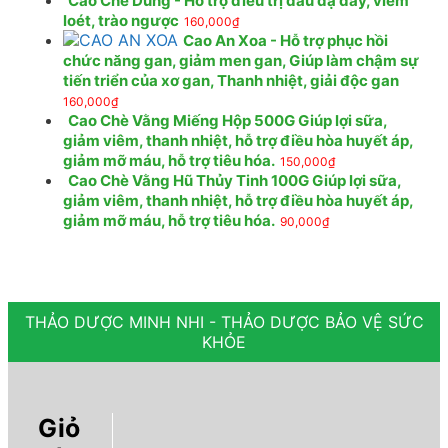
Cao Chè Dung - Hỗ trợ điều trị đau dạ dày, viêm
loét, trào ngược
160,000
₫
Cao An Xoa - Hỗ trợ phục hồi
chức năng gan, giảm men gan, Giúp làm chậm sự
tiến triển của xơ gan, Thanh nhiệt, giải độc gan
160,000
₫
Cao Chè Vằng Miếng Hộp 500G Giúp lợi sữa,
giảm viêm, thanh nhiệt, hỗ trợ điều hòa huyết áp,
giảm mỡ máu, hỗ trợ tiêu hóa.
150,000
₫
Cao Chè Vằng Hũ Thủy Tinh 100G Giúp lợi sữa,
giảm viêm, thanh nhiệt, hỗ trợ điều hòa huyết áp,
giảm mỡ máu, hỗ trợ tiêu hóa.
90,000
₫
THẢO DƯỢC MINH NHI - THẢO DƯỢC BẢO VỆ SỨC
KHỎE
Giỏ