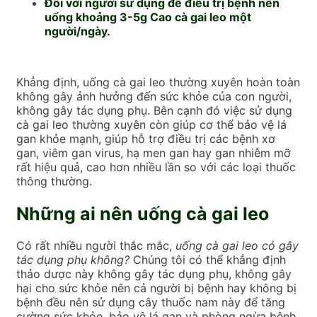
Đối với người sử dụng để điều trị bệnh nên
uống khoảng 3-5g Cao cà gai leo một
người/ngày.
Khẳng định, uống cà gai leo thường xuyên hoàn toàn
không gây ảnh hưởng đến sức khỏe của con người,
không gây tác dụng phụ. Bên cạnh đó việc sử dụng
cà gai leo thường xuyên còn giúp cơ thể bảo vệ lá
gan khỏe mạnh, giúp hỗ trợ điều trị các bệnh xơ
gan, viêm gan virus, hạ men gan hay gan nhiễm mỡ
rất hiệu quả, cao hơn nhiều lần so với các loại thuốc
thông thường.
Những ai nên uống cà gai leo
Có rất nhiều người thắc mắc,
uống cà gai leo có gây
tác dụng phụ không?
Chúng tôi có thể khẳng định
thảo dược này không gây tác dụng phụ, không gây
hại cho sức khỏe nên cả người bị bệnh hay không bị
bệnh đều nên sử dụng cây thuốc nam này để tăng
cường sức khỏe, bảo vệ lá gan và phòng ngừa bệnh