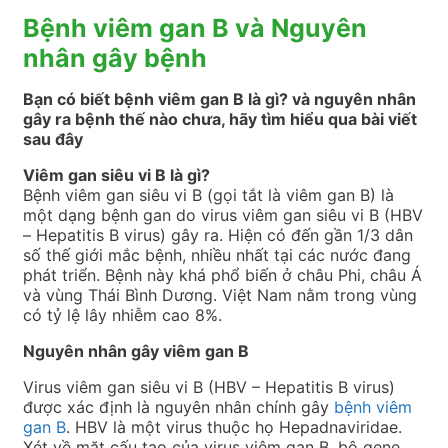
Bệnh viêm gan B và Nguyên
nhân gây bệnh
Bạn có biết bệnh viêm gan B là gì? và nguyên nhân
gây ra bệnh thế nào chưa, hãy tìm hiểu qua bài viết
sau đây
Viêm gan siêu vi B là gì?
Bệnh viêm gan siêu vi B (gọi tắt là viêm gan B) là
một dạng bệnh gan do virus viêm gan siêu vi B (HBV
– Hepatitis B virus) gây ra. Hiện có đến gần 1/3 dân
số thế giới mắc bệnh, nhiều nhất tại các nước đang
phát triển. Bệnh này khá phổ biến ở châu Phi, châu Á
và vùng Thái Bình Dương. Việt Nam nằm trong vùng
có tỷ lệ lây nhiễm cao 8%.
Nguyên nhân gây viêm gan B
Virus viêm gan siêu vi B (HBV – Hepatitis B virus)
được xác định là nguyên nhân chính gây
bệnh viêm
gan B
. HBV là một virus thuộc họ Hepadnaviridae.
Xét về mặt cấu tạo của virus viêm gan B, bộ gene