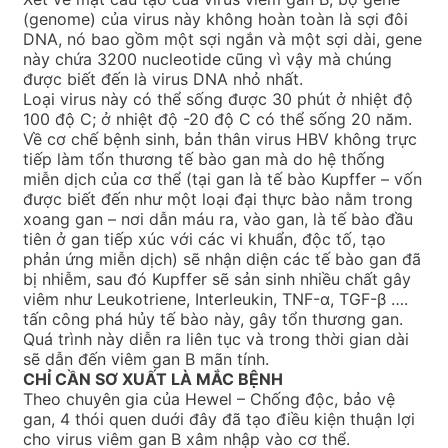
(genome) của virus này không hoàn toàn là sợi đôi
DNA, nó bao gồm một sợi ngắn và một sợi dài, gene
này chứa 3200 nucleotide cũng vì vậy mà chúng
được biết đến là virus DNA nhỏ nhất.
Loại virus này có thể sống được 30 phút ở nhiệt độ
100 độ C; ở nhiệt độ -20 độ C có thể sống 20 năm.
Về cơ chế bệnh sinh, bản thân virus HBV không trực
tiếp làm tổn thương tế bào gan mà do hệ thống
miễn dịch của cơ thể (tại gan là tế bào Kupffer – vốn
được biết đến như một loại đại thực bào nằm trong
xoang gan – nơi dẫn máu ra, vào gan, là tế bào đầu
tiên ở gan tiếp xúc với các vi khuẩn, độc tố, tạo
phản ứng miễn dịch) sẽ nhận diện các tế bào gan đã
bị nhiễm, sau đó Kupffer sẽ sản sinh nhiều chất gây
viêm như Leukotriene, Interleukin, TNF-α, TGF-β ….
tấn công phá hủy tế bào này, gây tổn thương gan.
Quá trình này diễn ra liên tục và trong thời gian dài
sẽ dẫn đến viêm gan B mãn tính.
CHỈ CẦN SƠ XUẤT LÀ MẮC BỆNH
Theo chuyên gia của Hewel – Chống độc, bảo vệ
gan, 4 thói quen duới đây đã tạo điều kiện thuận lợi
cho virus viêm gan B xâm nhập vào cơ thể.