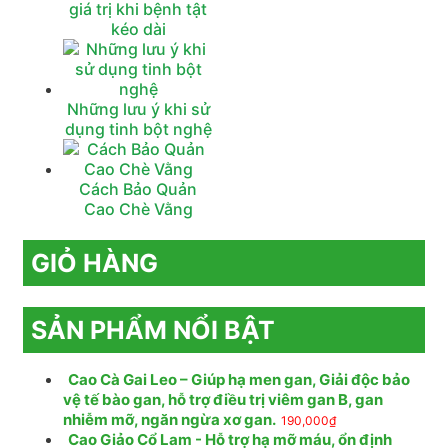
giá trị khi bệnh tật
kéo dài
Những lưu ý khi sử
dụng tinh bột nghệ
Cách Bảo Quản
Cao Chè Vằng
GIỎ HÀNG
SẢN PHẨM NỔI BẬT
Cao Cà Gai Leo – Giúp hạ men gan, Giải độc bảo
vệ tế bào gan, hỗ trợ điều trị viêm gan B, gan
nhiễm mỡ, ngăn ngừa xơ gan.
190,000
₫
Cao Giảo Cổ Lam - Hỗ trợ hạ mỡ máu, ổn định