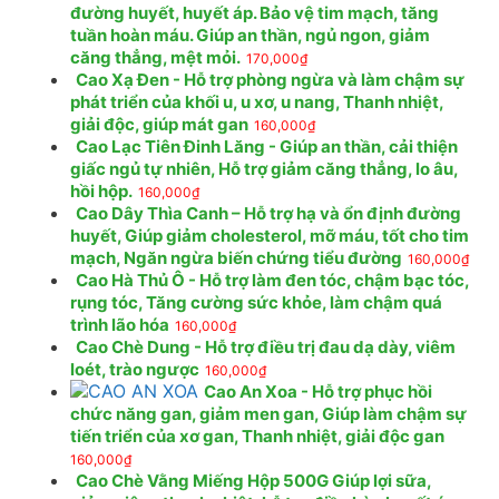
đường huyết, huyết áp. Bảo vệ tim mạch, tăng
tuần hoàn máu. Giúp an thần, ngủ ngon, giảm
căng thẳng, mệt mỏi.
170,000
₫
Cao Xạ Đen - Hỗ trợ phòng ngừa và làm chậm sự
phát triển của khối u, u xơ, u nang, Thanh nhiệt,
giải độc, giúp mát gan
160,000
₫
Cao Lạc Tiên Đinh Lăng - Giúp an thần, cải thiện
giấc ngủ tự nhiên, Hỗ trợ giảm căng thẳng, lo âu,
hồi hộp.
160,000
₫
Cao Dây Thìa Canh – Hỗ trợ hạ và ổn định đường
huyết, Giúp giảm cholesterol, mỡ máu, tốt cho tim
mạch, Ngăn ngừa biến chứng tiểu đường
160,000
₫
Cao Hà Thủ Ô - Hỗ trợ làm đen tóc, chậm bạc tóc,
rụng tóc, Tăng cường sức khỏe, làm chậm quá
trình lão hóa
160,000
₫
Cao Chè Dung - Hỗ trợ điều trị đau dạ dày, viêm
loét, trào ngược
160,000
₫
Cao An Xoa - Hỗ trợ phục hồi
chức năng gan, giảm men gan, Giúp làm chậm sự
tiến triển của xơ gan, Thanh nhiệt, giải độc gan
160,000
₫
Cao Chè Vằng Miếng Hộp 500G Giúp lợi sữa,