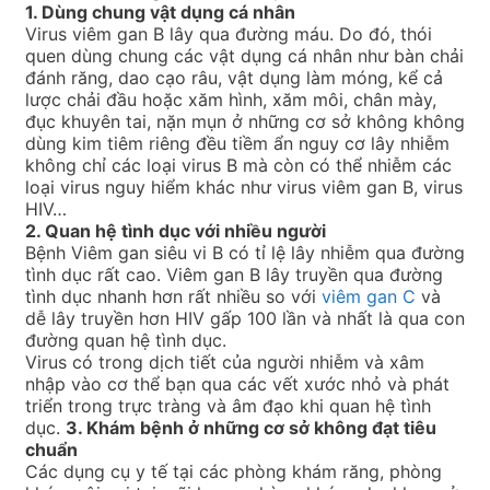
1. Dùng chung vật dụng cá nhân
Virus viêm gan B lây qua đường máu. Do đó, thói
quen dùng chung các vật dụng cá nhân như bàn chải
đánh răng, dao cạo râu, vật dụng làm móng, kể cả
lược chải đầu hoặc xăm hình, xăm môi, chân mày,
đục khuyên tai, nặn mụn ở những cơ sở không không
dùng kim tiêm riêng đều tiềm ẩn nguy cơ lây nhiễm
không chỉ các loại virus B mà còn có thể nhiễm các
loại virus nguy hiểm khác như virus viêm gan B, virus
HIV…
2. Quan hệ tình dục với nhiều người
Bệnh Viêm gan siêu vi B có tỉ lệ lây nhiễm qua đường
tình dục rất cao. Viêm gan B lây truyền qua đường
tình dục nhanh hơn rất nhiều so với
viêm gan C
và
dễ lây truyền hơn HIV gấp 100 lần và nhất là qua con
đường quan hệ tình dục.
Virus có trong dịch tiết của người nhiễm và xâm
nhập vào cơ thể bạn qua các vết xước nhỏ và phát
triển trong trực tràng và âm đạo khi quan hệ tình
dục.
3. Khám bệnh ở những cơ sở không đạt tiêu
chuẩn
Các dụng cụ y tế tại các phòng khám răng, phòng