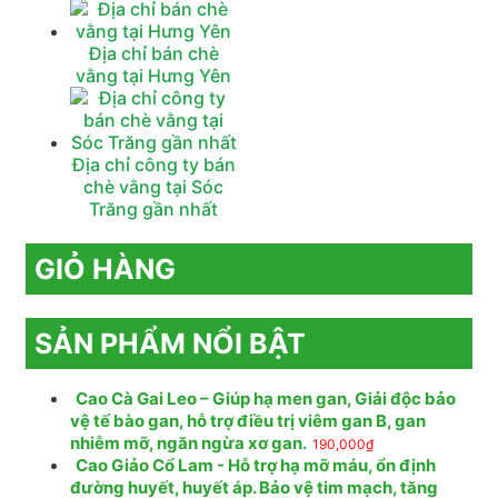
Địa chỉ bán chè
vằng tại Hưng Yên
Địa chỉ công ty bán
chè vằng tại Sóc
Trăng gần nhất
GIỎ HÀNG
SẢN PHẨM NỔI BẬT
Cao Cà Gai Leo – Giúp hạ men gan, Giải độc bảo
vệ tế bào gan, hỗ trợ điều trị viêm gan B, gan
nhiễm mỡ, ngăn ngừa xơ gan.
190,000
₫
Cao Giảo Cổ Lam - Hỗ trợ hạ mỡ máu, ổn định
đường huyết, huyết áp. Bảo vệ tim mạch, tăng