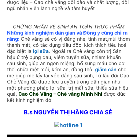
dược liệu – Cao chè vằng dồi dào và chất lượng, đội
ngũ nhân viên lành nghề và tâm huyết
CHỨNG NHẬN VỆ SINH AN TOÀN THỰC PHẨM
Những kinh nghiệm dân gian và Đông y cũng chỉ ra
rằng:
Chè vằng sẻ có vị đắng nhẹ, tính mát,mùi thơm
thanh mát, có tác dụng tiêu độc, kích thích tiêu hoá
đặc biệt là
lợi sữa
. Ngoài ra Chè vằng còn trị Sản
hậu ứ trệ bụng đau, viêm tuyến sữa, nhiễm khuẩn
sau sinh, giúp ăn ngon miệng, bổ sung máu cho cơ
thể, chữa mệt mỏi, kém ăn, đồng thời
giảm cân
cho
mẹ giúp mẹ lấy lại vóc dáng sau sinh, Từ lâu đời Cao
Chè Vằng đã được lưu truyền trong dân gian như
một phương pháp lợi sữa, trị mất sữa, thiếu sữa hiệu
quả,
Cao Chè Vằng – Chè vằng Minh Nhi
được đúc
kết kinh nghiệm đó.
B.s NGUYỄN THỊ HẰNG CHIA SẺ