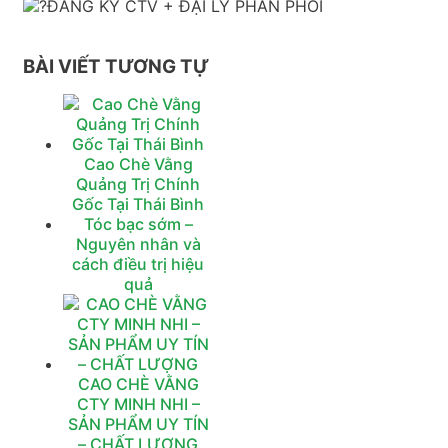
ĐĂNG KÝ CTV + ĐẠI LÝ PHÂN PHỐI
BÀI VIẾT TƯƠNG TỰ
Cao Chè Vằng
Quảng Trị Chính
Gốc Tại Thái Bình
Tóc bạc sớm –
Nguyên nhân và
cách điều trị hiệu
quả
CAO CHÈ VẰNG
CTY MINH NHI –
SẢN PHẨM UY TÍN
– CHẤT LƯỢNG