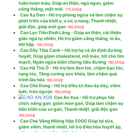
tuần hoàn máu. Giúp an thần, ngủ ngon, giảm
căng thẳng, mệt mỏi.
170,000
₫
Cao Xạ Đen - Hỗ trợ phòng ngừa và làm chậm sự
phát triển của khối u, u xơ, u nang, Thanh nhiệt,
giải độc, giúp mát gan
160,000
₫
Cao Lạc Tiên Đinh Lăng - Giúp an thần, cải thiện
giấc ngủ tự nhiên, Hỗ trợ giảm căng thẳng, lo âu,
hồi hộp.
160,000
₫
Cao Dây Thìa Canh – Hỗ trợ hạ và ổn định đường
huyết, Giúp giảm cholesterol, mỡ máu, tốt cho tim
mạch, Ngăn ngừa biến chứng tiểu đường
160,000
₫
Cao Hà Thủ Ô - Hỗ trợ làm đen tóc, chậm bạc tóc,
rụng tóc, Tăng cường sức khỏe, làm chậm quá
trình lão hóa
160,000
₫
Cao Chè Dung - Hỗ trợ điều trị đau dạ dày, viêm
loét, trào ngược
160,000
₫
Cao An Xoa - Hỗ trợ phục hồi
chức năng gan, giảm men gan, Giúp làm chậm sự
tiến triển của xơ gan, Thanh nhiệt, giải độc gan
160,000
₫
Cao Chè Vằng Miếng Hộp 500G Giúp lợi sữa,
giảm viêm, thanh nhiệt, hỗ trợ điều hòa huyết áp,