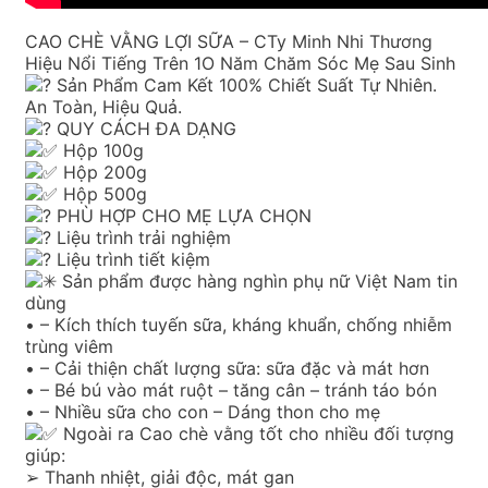
CAO CHÈ VẰNG LỢI SỮA – CTy Minh Nhi Thương
Hiệu Nổi Tiếng Trên 1O Năm Chăm Sóc Mẹ Sau Sinh
Sản Phẩm Cam Kết 100% Chiết Suất Tự Nhiên.
An Toàn, Hiệu Quả.
QUY CÁCH ĐA DẠNG
Hộp 100g
Hộp 200g
Hộp 500g
PHÙ HỢP CHO MẸ LỰA CHỌN
Liệu trình trải nghiệm
Liệu trình tiết kiệm
Sản phẩm được hàng nghìn phụ nữ Việt Nam tin
dùng
• – Kích thích tuyến sữa, kháng khuẩn, chống nhiễm
trùng viêm
• – Cải thiện chất lượng sữa: sữa đặc và mát hơn
• – Bé bú vào mát ruột – tăng cân – tránh táo bón
• – Nhiều sữa cho con – Dáng thon cho mẹ
Ngoài ra Cao chè vằng tốt cho nhiều đối tượng
giúp:
➢ Thanh nhiệt, giải độc, mát gan