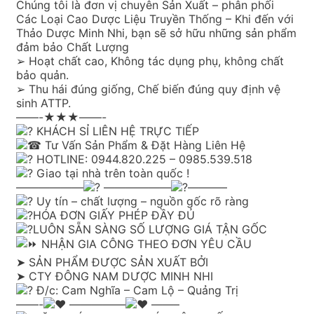
Chúng tôi là đơn vị chuyên Sản Xuất – phân phối
Các Loại Cao Dược Liệu Truyền Thống – Khi đến với
Thảo Dược Minh Nhi, bạn sẽ sở hữu những sản phẩm
đảm bảo Chất Lượng
➢ Hoạt chất cao, Không tác dụng phụ, không chất
bảo quản.
➢ Thu hái đúng giống, Chế biến đúng quy định vệ
sinh ATTP.
——-★★★——-
KHÁCH SỈ LIÊN HỆ TRỰC TIẾP
Tư Vấn Sản Phẩm & Đặt Hàng Liên Hệ
HOTLINE: 0944.820.225 – 0985.539.518
Giao tại nhà trên toàn quốc !
——————
——————
———–
Uy tín – chất lượng – nguồn gốc rõ ràng
HÓA ĐƠN GIẤY PHÉP ĐẦY ĐỦ
LUÔN SẴN SÀNG SỐ LƯỢNG GIÁ TẬN GỐC
NHẬN GIA CÔNG THEO ĐƠN YÊU CẦU
➤ SẢN PHẨM ĐƯỢC SẢN XUẤT BỞI
➤ CTY ĐÔNG NAM DƯỢC MINH NHI
Đ/c: Cam Nghĩa – Cam Lộ – Quảng Trị
——-
—————
——–