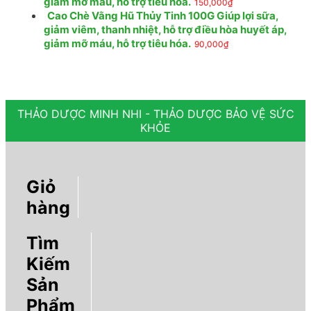
giảm mỡ máu, hỗ trợ tiêu hóa.
150,000
₫
Cao Chè Vằng Hũ Thủy Tinh 100G Giúp lợi sữa,
giảm viêm, thanh nhiệt, hỗ trợ điều hòa huyết áp,
giảm mỡ máu, hỗ trợ tiêu hóa.
90,000
₫
THẢO DƯỢC MINH NHI - THẢO DƯỢC BẢO VỆ SỨC
KHỎE
Giỏ
hàng
Tìm
Kiếm
Sản
Phẩm