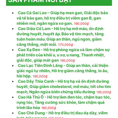
Cao Cà Gai Leo – Giúp hạ men gan, Giải độc bảo
vệ tế bào gan, hỗ trợ điều trị viêm gan B, gan
nhiễm mỡ, ngăn ngừa xơ gan.
190,000
₫
Cao Giảo Cổ Lam - Hỗ trợ hạ mỡ máu, ổn định
đường huyết, huyết áp. Bảo vệ tim mạch, tăng
tuần hoàn máu. Giúp an thần, ngủ ngon, giảm
căng thẳng, mệt mỏi.
170,000
₫
Cao Xạ Đen - Hỗ trợ phòng ngừa và làm chậm sự
phát triển của khối u, u xơ, u nang, Thanh nhiệt,
giải độc, giúp mát gan
160,000
₫
Cao Lạc Tiên Đinh Lăng - Giúp an thần, cải thiện
giấc ngủ tự nhiên, Hỗ trợ giảm căng thẳng, lo âu,
hồi hộp.
160,000
₫
Cao Dây Thìa Canh – Hỗ trợ hạ và ổn định đường
huyết, Giúp giảm cholesterol, mỡ máu, tốt cho tim
mạch, Ngăn ngừa biến chứng tiểu đường
160,000
₫
Cao Hà Thủ Ô - Hỗ trợ làm đen tóc, chậm bạc tóc,
rụng tóc, Tăng cường sức khỏe, làm chậm quá
trình lão hóa
160,000
₫
Cao Chè Dung - Hỗ trợ điều trị đau dạ dày, viêm