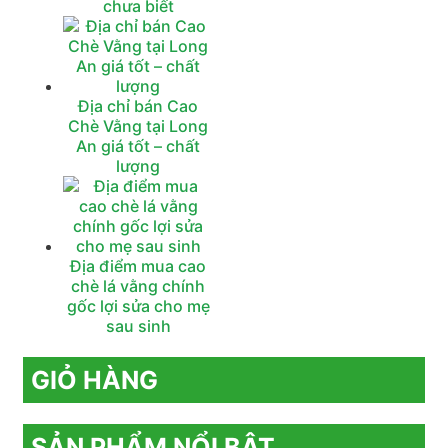
chưa biết
Địa chỉ bán Cao
Chè Vằng tại Long
An giá tốt – chất
lượng
Địa điểm mua cao
chè lá vằng chính
gốc lợi sửa cho mẹ
sau sinh
GIỎ HÀNG
SẢN PHẨM NỔI BẬT