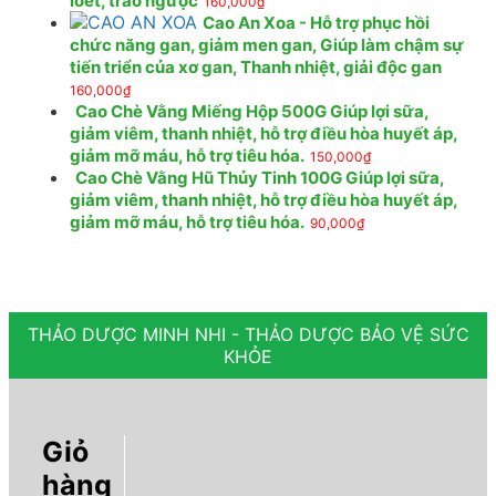
loét, trào ngược
160,000
₫
Cao An Xoa - Hỗ trợ phục hồi
chức năng gan, giảm men gan, Giúp làm chậm sự
tiến triển của xơ gan, Thanh nhiệt, giải độc gan
160,000
₫
Cao Chè Vằng Miếng Hộp 500G Giúp lợi sữa,
giảm viêm, thanh nhiệt, hỗ trợ điều hòa huyết áp,
giảm mỡ máu, hỗ trợ tiêu hóa.
150,000
₫
Cao Chè Vằng Hũ Thủy Tinh 100G Giúp lợi sữa,
giảm viêm, thanh nhiệt, hỗ trợ điều hòa huyết áp,
giảm mỡ máu, hỗ trợ tiêu hóa.
90,000
₫
THẢO DƯỢC MINH NHI - THẢO DƯỢC BẢO VỆ SỨC
KHỎE
Giỏ
hàng