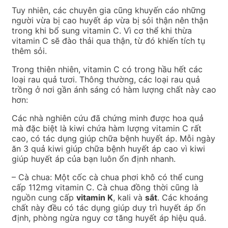
Tuy nhiên, các chuyên gia cũng khuyến cáo những
người vừa bị cao huyết áp vừa bị sỏi thận nên thận
trong khi bổ sung vitamin C. Vì cơ thể khi thừa
vitamin C sẽ đào thải qua thận, từ đó khiến tích tụ
thêm sỏi.
Trong thiên nhiên, vitamin C có trong hầu hết các
loại rau quả tươi. Thông thường, các loại rau quả
trồng ở nơi gần ánh sáng có hàm lượng chất này cao
hơn:
Các nhà nghiên cứu đã chứng minh được hoa quả
mà đặc biệt là kiwi chứa hàm lượng vitamin C rất
cao, có tác dụng giúp chữa bệnh huyết áp. Mỗi ngày
ăn 3 quả kiwi giúp chữa bệnh huyết áp cao vì kiwi
giúp huyết áp của bạn luôn ổn định nhanh.
– Cà chua: Một cốc cà chua phơi khô có thể cung
cấp 112mg vitamin C. Cà chua đồng thời cũng là
nguồn cung cấp
vitamin K
, kali và
sắt
. Các khoáng
chất này đều có tác dụng giúp duy trì huyết áp ổn
định, phòng ngừa nguy cơ tăng huyết áp hiệu quả.