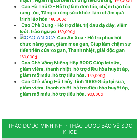
mạch, Ngăn ngừa biến chứng tiểu đường
160,000
₫
Cao Hà Thủ Ô - Hỗ trợ làm đen tóc, chậm bạc tóc,
rụng tóc, Tăng cường sức khỏe, làm chậm quá
trình lão hóa
160,000
₫
Cao Chè Dung - Hỗ trợ điều trị đau dạ dày, viêm
loét, trào ngược
160,000
₫
Cao An Xoa - Hỗ trợ phục hồi
chức năng gan, giảm men gan, Giúp làm chậm sự
tiến triển của xơ gan, Thanh nhiệt, giải độc gan
160,000
₫
Cao Chè Vằng Miếng Hộp 500G Giúp lợi sữa,
giảm viêm, thanh nhiệt, hỗ trợ điều hòa huyết áp,
giảm mỡ máu, hỗ trợ tiêu hóa.
150,000
₫
Cao Chè Vằng Hũ Thủy Tinh 100G Giúp lợi sữa,
giảm viêm, thanh nhiệt, hỗ trợ điều hòa huyết áp,
giảm mỡ máu, hỗ trợ tiêu hóa.
90,000
₫
THẢO DƯỢC MINH NHI - THẢO DƯỢC BẢO VỆ SỨC
KHỎE