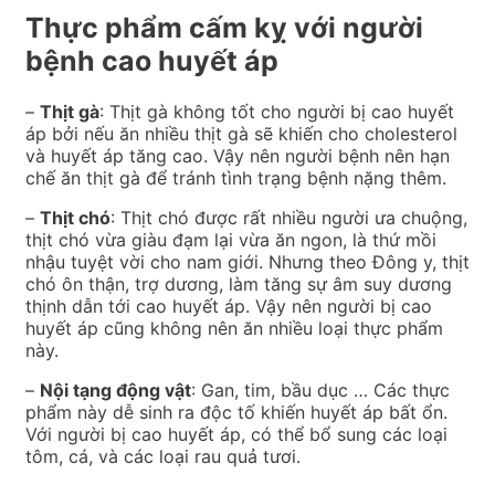
Thực phẩm cấm kỵ với người
bệnh cao huyết áp
–
Thịt gà
: Thịt gà không tốt cho người bị cao huyết
áp bởi nếu ăn nhiều thịt gà sẽ khiến cho cholesterol
và huyết áp tăng cao. Vậy nên người bệnh nên hạn
chế ăn thịt gà để tránh tình trạng bệnh nặng thêm.
–
Thịt chó
: Thịt chó được rất nhiều người ưa chuộng,
thịt chó vừa giàu đạm lại vừa ăn ngon, là thứ mồi
nhậu tuyệt vời cho nam giới. Nhưng theo Đông y, thịt
chó ôn thận, trợ dương, làm tăng sự âm suy dương
thịnh dẫn tới cao huyết áp. Vậy nên người bị cao
huyết áp cũng không nên ăn nhiều loại thực phẩm
này.
–
Nội tạng động vật
: Gan, tim, bầu dục … Các thực
phẩm này dễ sinh ra độc tố khiến huyết áp bất ổn.
Với người bị cao huyết áp, có thể bổ sung các loại
tôm, cá, và các loại rau quả tươi.