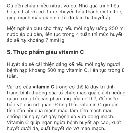
Củ dền chứa nhiều nitrat vô cơ. Nhờ quá trình tiêu
hóa, nitrat vô cơ được chuyển hóa thành oxit nitric,
giúp mạch máu giãn nở, từ đó làm hạ huyết áp.
Một nghiên cứu cho thấy nếu mỗi ngày uống 250 ml
nước ép củ dền, liên tục trong 4 tuần thì mức huyết
áp sẽ hạ khoảng 7 mmHg.
5. Thực phẩm giàu vitamin C
Huyết áp sẽ cải thiện đáng kể nếu mỗi ngày người
bệnh nạp khoảng 500 mg vitamin C, liên tục trong 8
tuần.
Vai trò của
vitamin C
trong cơ thể là duy trì tình
trạng bình thường của tổ chức mao quản, ảnh hưởng
quan trọng tới các phản ứng của cơ thể, đến việc
bảo vệ các cơ quan…Đồng thời, vitamin C giữ gìn
tính đàn hồi của mạch máu, làm bền mạch máu
chống lại nguy cơ gây bệnh xơ vữa động mạch.
Vitamin C giúp ngăn ngừa bệnh huyết áp cao, xuất
huyết dưới da, xuất huyết do vỡ mao mạch.