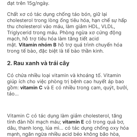
đạt trên 15g/ngày.
Chất xơ có tác dụng chống táo bón, giữ lại
cholesterol trong lòng ống tiêu hóa, hạn chế sự hấp
thu cholesterol vào máu, làm giảm HDL, VLDL,
Triglycerid trong máu. Phòng ngừa xơ cứng động
mạch, hỗ trợ tiêu hóa làm tăng tiết acid
mật.
Vitamin nhóm B
hỗ trợ quá trình chuyển hóa
trong tế bào, đặc biệt là tế bào thần kinh.
2. Rau xanh và trái cây
Có chứa nhiều loại vitamin và khoáng tố. Vitamin
giúp ích cho việc phòng trị bệnh cao huyết áp bao
gồm:
vitamin C
và E có nhiều trong cam, quýt, bưởi,
táo…
Vitamin C có tác dụng làm giảm cholesterol, tăng
tính đàn hồi mạch máu;
vitamin E
có trong quả bơ,
dâu, thanh long, lúa mì… có tác dụng chống oxy hóa
mạnh, ngăn ngừa nhiều acid béo không bão hòa,