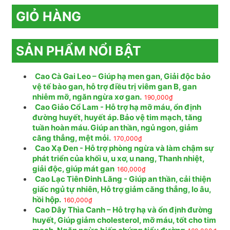
GIỎ HÀNG
SẢN PHẨM NỔI BẬT
Cao Cà Gai Leo – Giúp hạ men gan, Giải độc bảo
vệ tế bào gan, hỗ trợ điều trị viêm gan B, gan
nhiễm mỡ, ngăn ngừa xơ gan.
190,000
₫
Cao Giảo Cổ Lam - Hỗ trợ hạ mỡ máu, ổn định
đường huyết, huyết áp. Bảo vệ tim mạch, tăng
tuần hoàn máu. Giúp an thần, ngủ ngon, giảm
căng thẳng, mệt mỏi.
170,000
₫
Cao Xạ Đen - Hỗ trợ phòng ngừa và làm chậm sự
phát triển của khối u, u xơ, u nang, Thanh nhiệt,
giải độc, giúp mát gan
160,000
₫
Cao Lạc Tiên Đinh Lăng - Giúp an thần, cải thiện
giấc ngủ tự nhiên, Hỗ trợ giảm căng thẳng, lo âu,
hồi hộp.
160,000
₫
Cao Dây Thìa Canh – Hỗ trợ hạ và ổn định đường
huyết, Giúp giảm cholesterol, mỡ máu, tốt cho tim