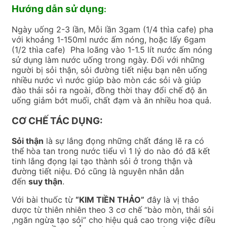
Hướng dẫn sử dụng
:
Ngày uống 2-3 lần, Mỗi lần 3gam (1/4 thìa cafe) pha
với khoảng 1-150ml nước ấm nóng, hoặc lấy 6gam
(1/2 thìa cafe) Pha loãng vào 1-1.5 lít nước ấm nóng
sử dụng làm nước uống trong ngày. Đối với những
người bị sỏi thận, sỏi đường tiết niệu bạn nên uống
nhiều nước vì nước giúp bào mòn các sỏi và giúp
đào thải sỏi ra ngoài, đồng thời thay đổi chế độ ăn
uống giảm bớt muối, chất đạm và ăn nhiều hoa quả.
CƠ CHẾ TÁC DỤNG:
Sỏi thận
là sự lắng đọng những chất đáng lẽ ra có
thể hòa tan trong nước tiểu vì 1 lý do nào đó đã kết
tinh lắng đọng lại tạo thành sỏi ở trong thận và
đường tiết niệu. Đó cũng là nguyên nhân dẫn
đến
suy thận
.
Với bài thuốc từ
“KIM TIỀN THẢO”
đây là vị thảo
dược từ thiên nhiên theo 3 cơ chế “bào mòn, thải sỏi
,ngăn ngừa tạo sỏi” cho hiệu quả cao trong việc điều