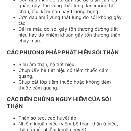
quản, gây đau vùng thắt lưng, lan xuống hố
chậu, bìu, kèm nôn hay trướng bụng.
Cơn đau âm ỉ vùng thắt lưng do sỏi không gây
tắc.
Đái ra máu do sỏi gây tổn thương đường tiết
niệu hay do nhiễm khuẩn gây tổn thương thận
chảy máu.
CÁC PHƯƠNG PHÁP PHÁT HIỆN SỎI THẬN
Siêu âm thận, hệ tiết niệu.
Chụp UIV hệ tiết niệu có tiêm thuốc cảm
quang.
Chụp cắt lớp tiêm thuốc hoặc không tiêm
thuốc cảm quang.
CÁC BIẾN CHỨNG NGUY HIỂM CỦA SỎI
THẬN
Thận sơ teo, cao huyết áp.
Nhiễm khuẩn niệu (viêm bể thận, thận ứ niệu,
thận ứ mủ, nhiễm khuẩn huyết).