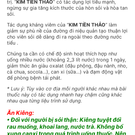
trị. “
KIM TIỀN THẢO
” có tác dụng lợi tiểu mạnh,
ngừng sự gia tăng kích thước của hòn sỏi và hòa tan
sỏi.
Tác dụng kháng viêm của “
KIM TIỀN THẢO
” làm
giảm sự phù nề của đường đi niệu quản tạo thuận lợi
cho viên sỏi dễ dàng đi ra ngoài theo đường nước
tiểu .
Chúng ta cần có chế độ sinh hoạt thích hợp như
uống nhiều nước (khoảng 2_3 lít nước) trong 1 ngày,
giảm thức ăn giàu oxalat (đậu phộng, đậu nành, nho,
cà chua, socola…), can xi (sữa…) và đạm động vật
để phòng bệnh tái phát.
* Lưu ý: Tùy vào cơ địa mỗi người khác nhau mà bài
thuốc này có tác dụng nhanh hay chậm cũng khác
nhau qua từng liệu trình sử dụng.
Ăn Kiêng:
• Đối với người bị sỏi thận: Kiêng tuyệt đối
rau muống, khoai lang, nước trà. Không bổ
xung canxi trong quá trình uống thuốc. Nên