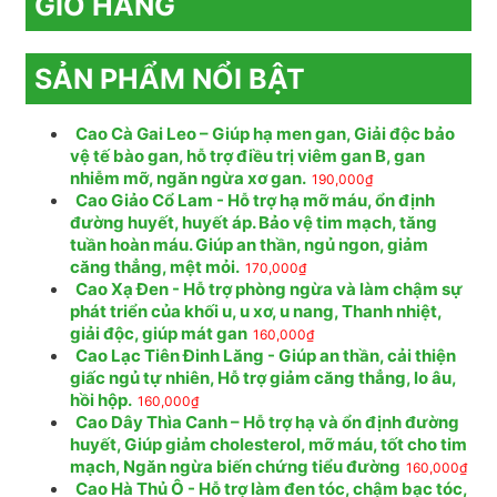
GIỎ HÀNG
SẢN PHẨM NỔI BẬT
Cao Cà Gai Leo – Giúp hạ men gan, Giải độc bảo
vệ tế bào gan, hỗ trợ điều trị viêm gan B, gan
nhiễm mỡ, ngăn ngừa xơ gan.
190,000
₫
Cao Giảo Cổ Lam - Hỗ trợ hạ mỡ máu, ổn định
đường huyết, huyết áp. Bảo vệ tim mạch, tăng
tuần hoàn máu. Giúp an thần, ngủ ngon, giảm
căng thẳng, mệt mỏi.
170,000
₫
Cao Xạ Đen - Hỗ trợ phòng ngừa và làm chậm sự
phát triển của khối u, u xơ, u nang, Thanh nhiệt,
giải độc, giúp mát gan
160,000
₫
Cao Lạc Tiên Đinh Lăng - Giúp an thần, cải thiện
giấc ngủ tự nhiên, Hỗ trợ giảm căng thẳng, lo âu,
hồi hộp.
160,000
₫
Cao Dây Thìa Canh – Hỗ trợ hạ và ổn định đường
huyết, Giúp giảm cholesterol, mỡ máu, tốt cho tim
mạch, Ngăn ngừa biến chứng tiểu đường
160,000
₫
Cao Hà Thủ Ô - Hỗ trợ làm đen tóc, chậm bạc tóc,