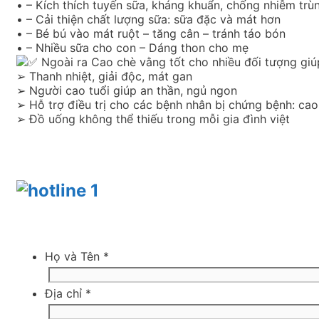
• – Kích thích tuyến sữa, kháng khuẩn, chống nhiễm trù
• – Cải thiện chất lượng sữa: sữa đặc và mát hơn
• – Bé bú vào mát ruột – tăng cân – tránh táo bón
• – Nhiều sữa cho con – Dáng thon cho mẹ
Ngoài ra Cao chè vằng tốt cho nhiều đối tượng giú
➢ Thanh nhiệt, giải độc, mát gan
➢ Người cao tuổi giúp an thần, ngủ ngon
➢ Hỗ trợ điều trị cho các bệnh nhân bị chứng bệnh: c
➢ Đồ uống không thể thiếu trong mỗi gia đình việt
Họ và Tên
*
Địa chỉ
*