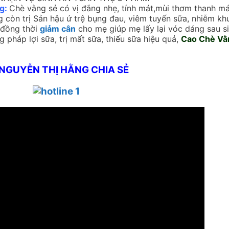
g:
Chè vằng sẻ có vị đắng nhẹ, tính mát,mùi thơm thanh mát
g còn trị Sản hậu ứ trệ bụng đau, viêm tuyến sữa, nhiễm kh
 đồng thời
giảm cân
cho mẹ giúp mẹ lấy lại vóc dáng sau si
pháp lợi sữa, trị mất sữa, thiếu sữa hiệu quả,
Cao Chè Vằ
 NGUYỄN THỊ HẰNG CHIA SẺ