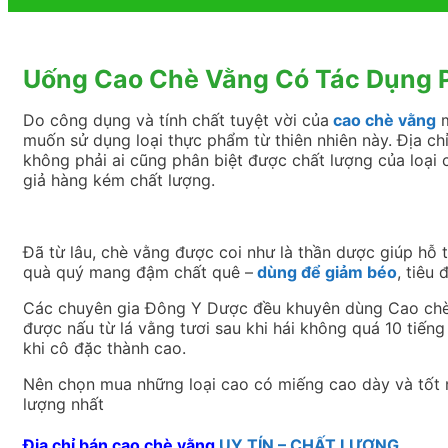
Uống Cao Chè Vằng Có Tác Dụng 
Do công dụng và tính chất tuyệt vời của
cao chè vằng
m
muốn sử dụng loại thực phẩm từ thiên nhiên này. Địa ch
không phải ai cũng phân biệt được chất lượng của loại ch
giả hàng kém chất lượng.
Đã từ lâu, chè vằng được coi như là thần dược giúp hỗ t
quà quý mang đậm chất quê –
dùng để giảm béo
, tiêu
Các chuyên gia Đông Y Dược đều khuyên dùng Cao chè V
được nấu từ lá vằng tươi sau khi hái không quá 10 tiến
khi cô đặc thành cao.
Nên chọn mua những loại cao có miếng cao dày và tốt 
lượng nhất
Địa chỉ bán cao chè vằng
UY TÍN – CHẤT LƯỢNG