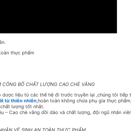
ản.
 toàn thực phẩm
M CÔNG BỐ CHẤT LƯỢNG CAO CHÈ VẰNG
dược liệu từ các thế hệ đi trước truyền lại ,chúng tôi tiếp 
t từ thiên nhiên
,hoàn toàn không chứa phụ gia thực phẩm
hất lượng tốt nhât.
u – Cao chè vằng dồi dào và chất lượng, đội ngũ nhân viê
HẬN VỆ SINH AN TOÀN THỰC PHẨM