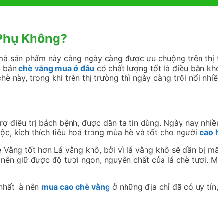
Phụ Không?
à sản phẩm này càng ngày càng được ưu chuộng trên thị t
ỉ bán
chè vằng mua ở đâu
có chất lượng tốt là điều băn kh
è này, trong khi trên thị trường thì ngày càng trôi nổi nhiề
rợ điều trị bách bệnh, được dân ta tin dùng. Ngày nay nhiề
 độc, kích thích tiêu hoá trong mùa hè và tốt cho người
cao 
ằng tốt hơn Lá vằng khô, bởi vì lá vằng khô sẽ dần bị mấ
g nên giữ được độ tươi ngon, nguyên chất của lá chè tươi. 
nhất là nên
mua cao chè vằng
ở những địa chỉ đã có uy tín,