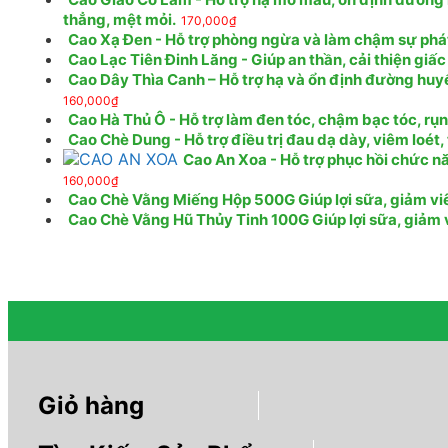
thẳng, mệt mỏi.
170,000
₫
Cao Xạ Đen - Hỗ trợ phòng ngừa và làm chậm sự phát t
Cao Lạc Tiên Đinh Lăng - Giúp an thần, cải thiện giấc
Cao Dây Thìa Canh – Hỗ trợ hạ và ổn định đường huy
160,000
₫
Cao Hà Thủ Ô - Hỗ trợ làm đen tóc, chậm bạc tóc, rụ
Cao Chè Dung - Hỗ trợ điều trị đau dạ dày, viêm loét
Cao An Xoa - Hỗ trợ phục hồi chức nă
160,000
₫
Cao Chè Vằng Miếng Hộp 500G Giúp lợi sữa, giảm viêm
Cao Chè Vằng Hũ Thủy Tinh 100G Giúp lợi sữa, giảm vi
Giỏ hàng