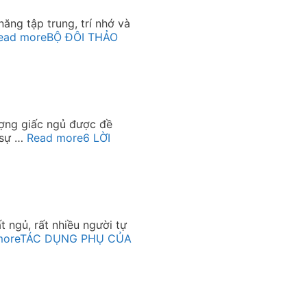
ăng tập trung, trí nhớ và
ead more
BỘ ĐÔI THẢO
ợng giấc ngủ được đề
 sự …
Read more
6 LỜI
t ngủ, rất nhiều người tự
more
TÁC DỤNG PHỤ CỦA