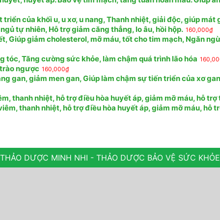
riển của khối u, u xơ, u nang, Thanh nhiệt, giải độc, giúp mát
 ngủ tự nhiên, Hỗ trợ giảm căng thẳng, lo âu, hồi hộp.
160,000
₫
ết, Giúp giảm cholesterol, mỡ máu, tốt cho tim mạch, Ngăn ng
ng tóc, Tăng cường sức khỏe, làm chậm quá trình lão hóa
160,0
, trào ngược
160,000
₫
ng gan, giảm men gan, Giúp làm chậm sự tiến triển của xơ gan,
, thanh nhiệt, hỗ trợ điều hòa huyết áp, giảm mỡ máu, hỗ trợ 
êm, thanh nhiệt, hỗ trợ điều hòa huyết áp, giảm mỡ máu, hỗ tr
THẢO DƯỢC MINH NHI - THẢO DƯỢC BẢO VỆ SỨC KHỎE