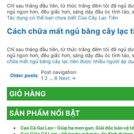
Chỉ sau tháng đầu tiên, từ thức trắng đêm tôi đã ngủ đ
ngủ ngon hơn, đều giấc hơn, sáng dậy đầu óc tỉnh táo
Tác dụng có thể bạn chưa biết Của Cây Lạc Tiên
Cách chữa mất ngủ bằng cây lạc t
Chỉ sau tháng đầu tiên, từ thức trắng đêm tôi đã ngủ đ
ngủ ngon hơn, đều giấc hơn, sáng dậy đầu óc tỉnh táo
chữa mất ngủ bằng cây lạc tiên được nhiều người áp d
Post navigation
Older posts
1
2
…
6
Next →
GIỎ HÀNG
SẢN PHẨM NỔI BẬT
Cao Cà Gai Leo – Giúp hạ men gan, Giải độc bảo vệ tế
Cao Giảo Cổ Lam - Hỗ trợ hạ mỡ máu, ổn định đường 