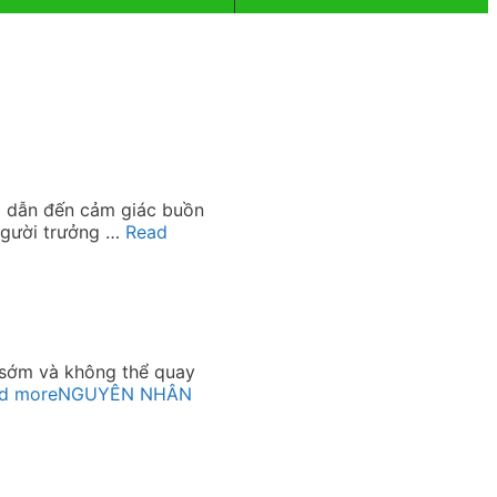
ng dẫn đến cảm giác buồn
người trưởng …
Read
á sớm và không thể quay
d more
NGUYÊN NHÂN