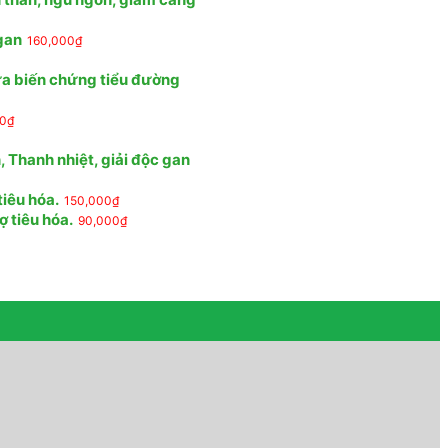
 gan
160,000
₫
ừa biến chứng tiểu đường
00
₫
 Thanh nhiệt, giải độc gan
tiêu hóa.
150,000
₫
ợ tiêu hóa.
90,000
₫