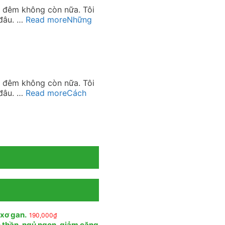
ữa đêm không còn nữa. Tôi
 đâu. …
Read more
Những
ữa đêm không còn nữa. Tôi
 đâu. …
Read more
Cách
 xơ gan.
190,000
₫
n thần, ngủ ngon, giảm căng