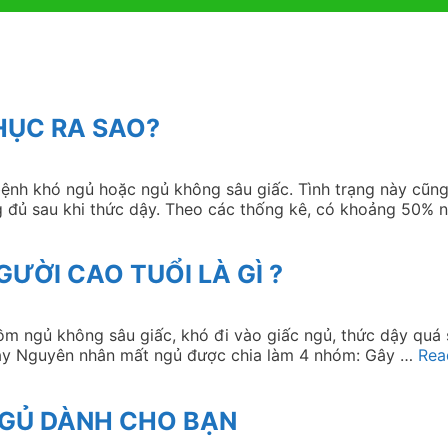
HỤC RA SAO?
 bệnh khó ngủ hoặc ngủ không sâu giấc. Tình trạng này cũ
 đủ sau khi thức dậy. Theo các thống kê, có khoảng 50% 
ƯỜI CAO TUỔI LÀ GÌ ?
gồm ngủ không sâu giấc, khó đi vào giấc ngủ, thức dậy qu
 dậy Nguyên nhân mất ngủ được chia làm 4 nhóm: Gây …
Rea
NGỦ DÀNH CHO BẠN