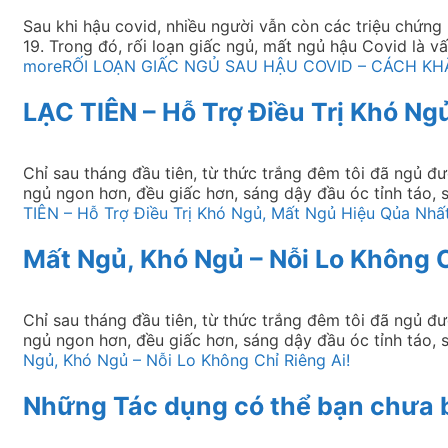
Sau khi hậu covid, nhiều người vẫn còn các triệu chứn
19. Trong đó, rối loạn giấc ngủ, mất ngủ hậu Covid là v
more
RỐI LOẠN GIẤC NGỦ SAU HẬU COVID – CÁCH K
LẠC TIÊN – Hỗ Trợ Điều Trị Khó Ng
Chỉ sau tháng đầu tiên, từ thức trắng đêm tôi đã ngủ đ
ngủ ngon hơn, đều giấc hơn, sáng dậy đầu óc tỉnh táo
TIÊN – Hỗ Trợ Điều Trị Khó Ngủ, Mất Ngủ Hiệu Qủa Nhấ
Mất Ngủ, Khó Ngủ – Nỗi Lo Không C
Chỉ sau tháng đầu tiên, từ thức trắng đêm tôi đã ngủ đ
ngủ ngon hơn, đều giấc hơn, sáng dậy đầu óc tỉnh táo
Ngủ, Khó Ngủ – Nỗi Lo Không Chỉ Riêng Ai!
Những Tác dụng có thể bạn chưa b