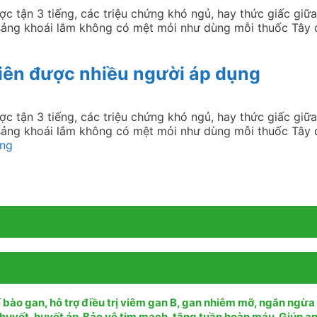
ược tận 3 tiếng, các triệu chứng khó ngủ, hay thức giấc gi
, sảng khoái lắm không có mệt mỏi như dùng mỗi thuốc Tây
iên được nhiều người áp dụng
ược tận 3 tiếng, các triệu chứng khó ngủ, hay thức giấc gi
, sảng khoái lắm không có mệt mỏi như dùng mỗi thuốc Tây
ụng
 bào gan, hỗ trợ điều trị viêm gan B, gan nhiễm mỡ, ngăn ngừa
huyết, huyết áp. Bảo vệ tim mạch, tăng tuần hoàn máu. Giúp a