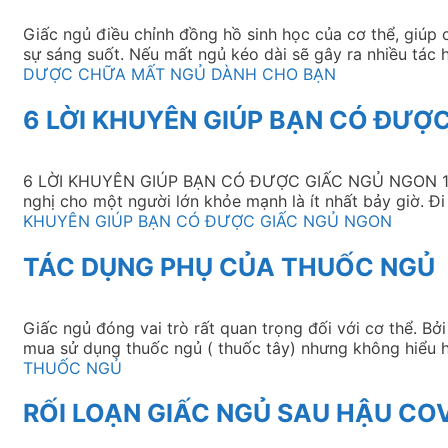
Giấc ngủ điều chỉnh đồng hồ sinh học của cơ thể, giúp c
sự sáng suốt. Nếu mất ngủ kéo dài sẽ gây ra nhiều tác
DƯỢC CHỮA MẤT NGỦ DÀNH CHO BẠN
6 LỜI KHUYÊN GIÚP BẠN CÓ ĐƯỢ
6 LỜI KHUYÊN GIÚP BẠN CÓ ĐƯỢC GIẤC NGỦ NGON 1. Lịc
nghị cho một người lớn khỏe mạnh là ít nhất bảy giờ. 
KHUYÊN GIÚP BẠN CÓ ĐƯỢC GIẤC NGỦ NGON
TÁC DỤNG PHỤ CỦA THUỐC NGỦ
Giấc ngủ đóng vai trò rất quan trọng đối với cơ thể. Bởi
mua sử dụng thuốc ngủ ( thuốc tây) nhưng không hiểu 
THUỐC NGỦ
RỐI LOẠN GIẤC NGỦ SAU HẬU CO