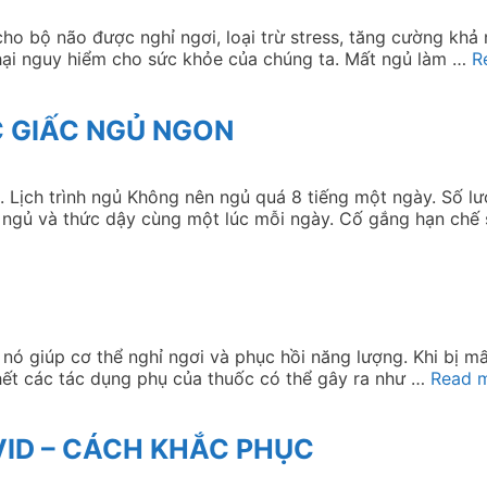
ho bộ não được nghỉ ngơi, loại trừ stress, tăng cường khả n
 hại nguy hiểm cho sức khỏe của chúng ta. Mất ngủ làm …
R
C GIẤC NGỦ NGON
h trình ngủ Không nên ngủ quá 8 tiếng một ngày. Số lư
Đi ngủ và thức dậy cùng một lúc mỗi ngày. Cố gắng hạn chế
 nó giúp cơ thể nghỉ ngơi và phục hồi năng lượng. Khi bị mấ
hết các tác dụng phụ của thuốc có thể gây ra như …
Read 
VID – CÁCH KHẮC PHỤC