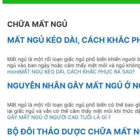
CHỮA MẤT NGỦ
MẤT NGỦ KÉO DÀI, CÁCH KHẮC P
Mất ngủ là một rối loạn giấc ngủ phổ biến khiến người
ngủ vào ban ngày hoặc cảm thấy mệt mỏi và ngủ không
more
MẤT NGỦ KÉO DÀI, CÁCH KHẮC PHỤC RA SAO?
NGUYÊN NHÂN GÂY MẤT NGỦ Ở NG
Mất ngủ là một rối loạn giấc ngủ phổ biến có thể bao 
lại giấc ngủ và vẫn có thể cảm thấy mệt mỏi khi thức
GÂY MẤT NGỦ Ở NGƯỜI CAO TUỔI LÀ GÌ ?
BỘ ĐÔI THẢO DƯỢC CHỮA MẤT 