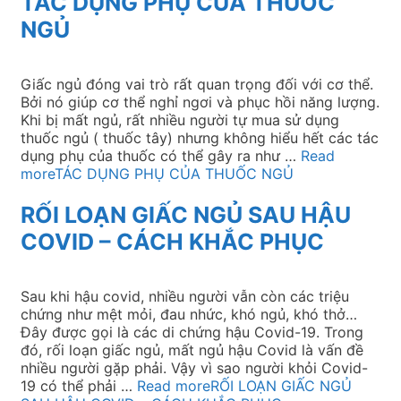
TÁC DỤNG PHỤ CỦA THUỐC
NGỦ
Giấc ngủ đóng vai trò rất quan trọng đối với cơ thể.
Bởi nó giúp cơ thể nghỉ ngơi và phục hồi năng lượng.
Khi bị mất ngủ, rất nhiều người tự mua sử dụng
thuốc ngủ ( thuốc tây) nhưng không hiểu hết các tác
dụng phụ của thuốc có thể gây ra như …
Read
more
TÁC DỤNG PHỤ CỦA THUỐC NGỦ
RỐI LOẠN GIẤC NGỦ SAU HẬU
COVID – CÁCH KHẮC PHỤC
Sau khi hậu covid, nhiều người vẫn còn các triệu
chứng như mệt mỏi, đau nhức, khó ngủ, khó thở…
Đây được gọi là các di chứng hậu Covid-19. Trong
đó, rối loạn giấc ngủ, mất ngủ hậu Covid là vấn đề
nhiều người gặp phải. Vậy vì sao người khỏi Covid-
19 có thể phải …
Read more
RỐI LOẠN GIẤC NGỦ