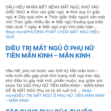
DẤU HIỆU NHẬN BIẾT BỆNH MẤT NGỦ, KHÓ VÀO
GIẤC NGỦ ➤ Khó vào giấc ngủ. ➤ Khó duy trì giấc
ngủ ➤ Dậy quá sớm ➤ Thức giấc thấy người vẫn mệt
mỏi Thức giấc nhiều lần ➤ Mất ngủ thoáng qua biểu
hiện dưới 7 ngày ➤ Mất ngủ mạn tính biểu hiện …
Read more
PHƯƠNG PHÁP CHỮA MẤT NGỦ HIỆU
QUẢ
ĐIỀU TRỊ MẤT NGỦ Ở PHỤ NỮ
TIỀN MÃN KINH – MÃN KINH
Hầu hết, phụ nữ bước vào thời kỳ tiền mãn kinh –
mãn kinh đều gặp phải tình trạng mất ngủ kéo dài,
khó điều trị gây mệt mỏi, phiền muộn, suy giảm sức
khỏe TẠI SAO PHỤ NỮ TIỀN MÃN KINH – MÃN KINH
DỄ BỊ MẤT NGỦ Phụ nữ từ 45 tuổi trở …
Read
more
ĐIỀU TRỊ MẤT NGỦ Ở PHỤ NỮ TIỀN MÃN KINH
– MÃN KINH