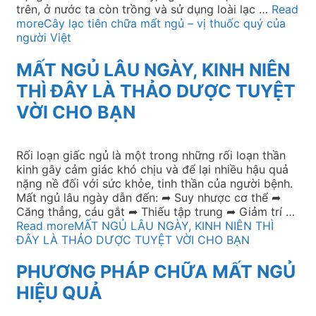
trên, ở nước ta còn trồng và sử dụng loài lạc …
Read
more
Cây lạc tiên chữa mất ngủ – vị thuốc quý của
người Việt
MẤT NGỦ LÂU NGÀY, KINH NIÊN
THÌ ĐÂY LÀ THẢO DƯỢC TUYỆT
VỜI CHO BẠN
Rối loạn giấc ngủ là một trong những rối loạn thần
kinh gây cảm giác khó chịu và để lại nhiều hậu quả
nặng nề đối với sức khỏe, tinh thần của người bệnh.
Mất ngủ lâu ngày dẫn đến: ➦ Suy nhược cơ thể ➦
Căng thẳng, cáu gắt ➦ Thiếu tập trung ➦ Giảm trí …
Read more
MẤT NGỦ LÂU NGÀY, KINH NIÊN THÌ
ĐÂY LÀ THẢO DƯỢC TUYỆT VỜI CHO BẠN
PHƯƠNG PHÁP CHỮA MẤT NGỦ
HIỆU QUẢ