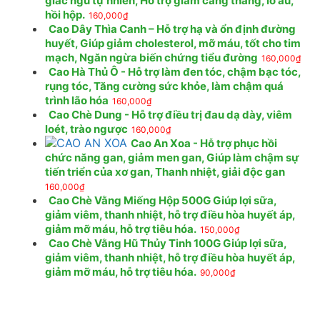
giấc ngủ tự nhiên, Hỗ trợ giảm căng thẳng, lo âu,
hồi hộp.
160,000
₫
Cao Dây Thìa Canh – Hỗ trợ hạ và ổn định đường
huyết, Giúp giảm cholesterol, mỡ máu, tốt cho tim
mạch, Ngăn ngừa biến chứng tiểu đường
160,000
₫
Cao Hà Thủ Ô - Hỗ trợ làm đen tóc, chậm bạc tóc,
rụng tóc, Tăng cường sức khỏe, làm chậm quá
trình lão hóa
160,000
₫
Cao Chè Dung - Hỗ trợ điều trị đau dạ dày, viêm
loét, trào ngược
160,000
₫
Cao An Xoa - Hỗ trợ phục hồi
chức năng gan, giảm men gan, Giúp làm chậm sự
tiến triển của xơ gan, Thanh nhiệt, giải độc gan
160,000
₫
Cao Chè Vằng Miếng Hộp 500G Giúp lợi sữa,
giảm viêm, thanh nhiệt, hỗ trợ điều hòa huyết áp,
giảm mỡ máu, hỗ trợ tiêu hóa.
150,000
₫
Cao Chè Vằng Hũ Thủy Tinh 100G Giúp lợi sữa,
giảm viêm, thanh nhiệt, hỗ trợ điều hòa huyết áp,
giảm mỡ máu, hỗ trợ tiêu hóa.
90,000
₫