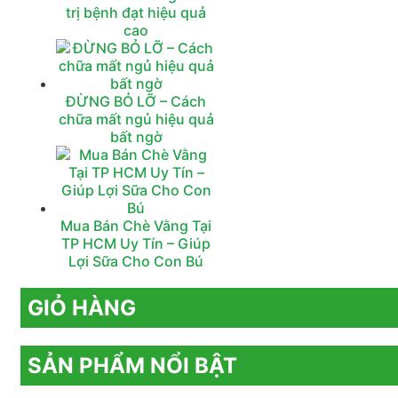
trị bệnh đạt hiệu quả
cao
ĐỪNG BỎ LỠ – Cách
chữa mất ngủ hiệu quả
bất ngờ
Mua Bán Chè Vằng Tại
TP HCM Uy Tín – Giúp
Lợi Sữa Cho Con Bú
GIỎ HÀNG
SẢN PHẨM NỔI BẬT