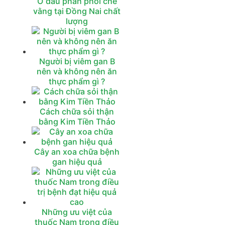
Ở đâu phân phối chè
vằng tại Đồng Nai chất
lượng
Người bị viêm gan B
nên và không nên ăn
thực phẩm gì ?
Cách chữa sỏi thận
bằng Kim Tiền Thảo
Cây an xoa chữa bệnh
gan hiệu quả
Những ưu việt của
thuốc Nam trong điều