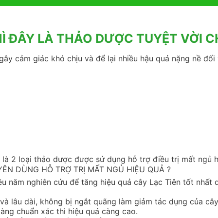
HÌ ĐÂY LÀ THẢO DƯỢC TUYỆT VỜI 
gây cảm giác khó chịu và để lại nhiều hậu quả nặng nề đối 
 2 loại thảo dược được sử dụng hỗ trợ điều trị mất ngủ h
YÊN DÙNG HỖ TRỢ TRỊ MẤT NGỦ HIỆU QUẢ ?
ều năm nghiên cứu để tăng hiệu quả cây Lạc Tiên tốt nhất
 và lâu dài, không bị ngắt quãng làm giảm tác dụng của câ
càng chuẩn xác thì hiệu quả càng cao.