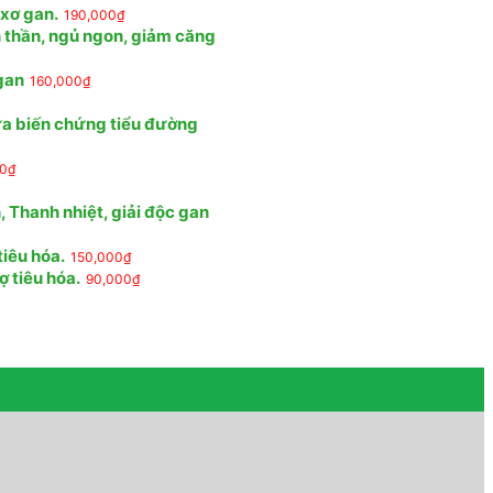
 xơ gan.
190,000
₫
n thần, ngủ ngon, giảm căng
 gan
160,000
₫
ừa biến chứng tiểu đường
00
₫
 Thanh nhiệt, giải độc gan
tiêu hóa.
150,000
₫
ợ tiêu hóa.
90,000
₫