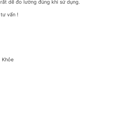
 rất dể đo lường đúng khi sử dụng.
tư vấn !
c Khỏe