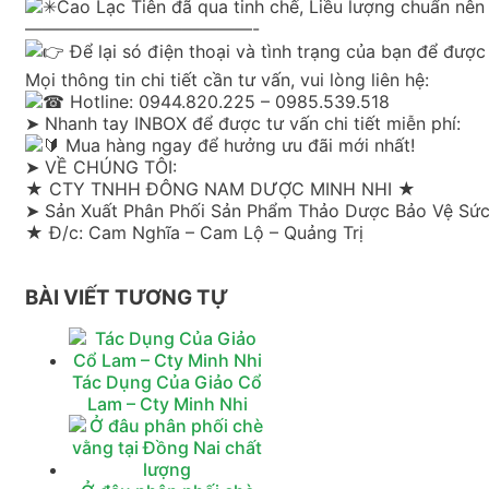
Cao Lạc Tiên đã qua tinh chế, Liều lượng chuẩn nên
—————————————-
Để lại só điện thoại và tình trạng của bạn để được 
Mọi thông tin chi tiết cần tư vấn, vui lòng liên hệ:
Hotline: 0944.820.225 – 0985.539.518
➤ Nhanh tay INBOX để được tư vấn chi tiết miễn phí:
Mua hàng ngay để hưởng ưu đãi mới nhất!
➤ VỀ CHÚNG TÔI:
★ CTY TNHH ĐÔNG NAM DƯỢC MINH NHI ★
➤ Sản Xuất Phân Phối Sản Phẩm Thảo Dược Bảo Vệ Sứ
★ Đ/c: Cam Nghĩa – Cam Lộ – Quảng Trị
BÀI VIẾT TƯƠNG TỰ
Tác Dụng Của Giảo Cổ
Lam – Cty Minh Nhi