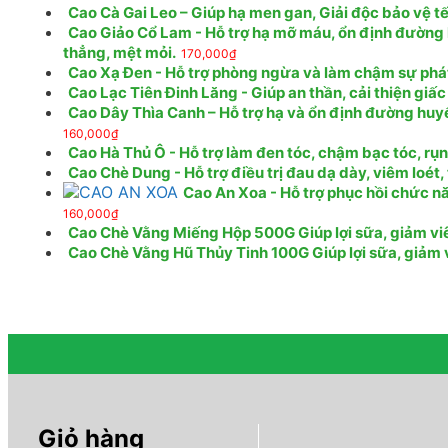
Cao Cà Gai Leo – Giúp hạ men gan, Giải độc bảo vệ tế
Cao Giảo Cổ Lam - Hỗ trợ hạ mỡ máu, ổn định đường 
thẳng, mệt mỏi.
170,000
₫
Cao Xạ Đen - Hỗ trợ phòng ngừa và làm chậm sự phát t
Cao Lạc Tiên Đinh Lăng - Giúp an thần, cải thiện giấc
Cao Dây Thìa Canh – Hỗ trợ hạ và ổn định đường huy
160,000
₫
Cao Hà Thủ Ô - Hỗ trợ làm đen tóc, chậm bạc tóc, rụ
Cao Chè Dung - Hỗ trợ điều trị đau dạ dày, viêm loét
Cao An Xoa - Hỗ trợ phục hồi chức nă
160,000
₫
Cao Chè Vằng Miếng Hộp 500G Giúp lợi sữa, giảm viêm
Cao Chè Vằng Hũ Thủy Tinh 100G Giúp lợi sữa, giảm vi
Giỏ hàng