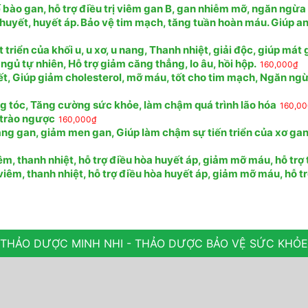
 bào gan, hỗ trợ điều trị viêm gan B, gan nhiễm mỡ, ngăn ngừa
huyết, huyết áp. Bảo vệ tim mạch, tăng tuần hoàn máu. Giúp a
riển của khối u, u xơ, u nang, Thanh nhiệt, giải độc, giúp mát
 ngủ tự nhiên, Hỗ trợ giảm căng thẳng, lo âu, hồi hộp.
160,000
₫
ết, Giúp giảm cholesterol, mỡ máu, tốt cho tim mạch, Ngăn ng
ng tóc, Tăng cường sức khỏe, làm chậm quá trình lão hóa
160,0
, trào ngược
160,000
₫
ng gan, giảm men gan, Giúp làm chậm sự tiến triển của xơ gan,
, thanh nhiệt, hỗ trợ điều hòa huyết áp, giảm mỡ máu, hỗ trợ 
êm, thanh nhiệt, hỗ trợ điều hòa huyết áp, giảm mỡ máu, hỗ tr
THẢO DƯỢC MINH NHI - THẢO DƯỢC BẢO VỆ SỨC KHỎE