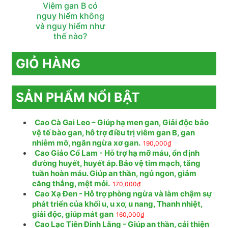
Viêm gan B có
nguy hiểm không
và nguy hiểm như
thế nào?
GIỎ HÀNG
SẢN PHẨM NỔI BẬT
Cao Cà Gai Leo – Giúp hạ men gan, Giải độc bảo
vệ tế bào gan, hỗ trợ điều trị viêm gan B, gan
nhiễm mỡ, ngăn ngừa xơ gan.
190,000
₫
Cao Giảo Cổ Lam - Hỗ trợ hạ mỡ máu, ổn định
đường huyết, huyết áp. Bảo vệ tim mạch, tăng
tuần hoàn máu. Giúp an thần, ngủ ngon, giảm
căng thẳng, mệt mỏi.
170,000
₫
Cao Xạ Đen - Hỗ trợ phòng ngừa và làm chậm sự
phát triển của khối u, u xơ, u nang, Thanh nhiệt,
giải độc, giúp mát gan
160,000
₫
Cao Lạc Tiên Đinh Lăng - Giúp an thần, cải thiện