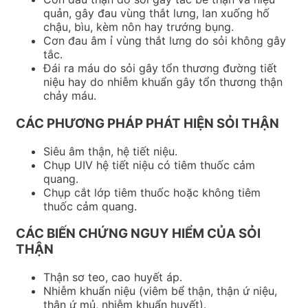
quản, gây đau vùng thắt lưng, lan xuống hố
chậu, bìu, kèm nôn hay trướng bụng.
Cơn đau âm ỉ vùng thắt lưng do sỏi không gây
tắc.
Đái ra máu do sỏi gây tổn thương đường tiết
niệu hay do nhiễm khuẩn gây tổn thương thận
chảy máu.
CÁC PHƯƠNG PHÁP PHÁT HIỆN SỎI THẬN
Siêu âm thận, hệ tiết niệu.
Chụp UIV hệ tiết niệu có tiêm thuốc cảm
quang.
Chụp cắt lớp tiêm thuốc hoặc không tiêm
thuốc cảm quang.
CÁC BIẾN CHỨNG NGUY HIỂM CỦA SỎI
THẬN
Thận sơ teo, cao huyết áp.
Nhiễm khuẩn niệu (viêm bể thận, thận ứ niệu,
thận ứ mủ, nhiễm khuẩn huyết).