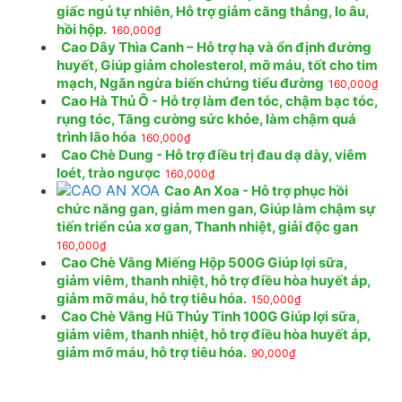
giấc ngủ tự nhiên, Hỗ trợ giảm căng thẳng, lo âu,
hồi hộp.
160,000
₫
Cao Dây Thìa Canh – Hỗ trợ hạ và ổn định đường
huyết, Giúp giảm cholesterol, mỡ máu, tốt cho tim
mạch, Ngăn ngừa biến chứng tiểu đường
160,000
₫
Cao Hà Thủ Ô - Hỗ trợ làm đen tóc, chậm bạc tóc,
rụng tóc, Tăng cường sức khỏe, làm chậm quá
trình lão hóa
160,000
₫
Cao Chè Dung - Hỗ trợ điều trị đau dạ dày, viêm
loét, trào ngược
160,000
₫
Cao An Xoa - Hỗ trợ phục hồi
chức năng gan, giảm men gan, Giúp làm chậm sự
tiến triển của xơ gan, Thanh nhiệt, giải độc gan
160,000
₫
Cao Chè Vằng Miếng Hộp 500G Giúp lợi sữa,
giảm viêm, thanh nhiệt, hỗ trợ điều hòa huyết áp,
giảm mỡ máu, hỗ trợ tiêu hóa.
150,000
₫
Cao Chè Vằng Hũ Thủy Tinh 100G Giúp lợi sữa,
giảm viêm, thanh nhiệt, hỗ trợ điều hòa huyết áp,
giảm mỡ máu, hỗ trợ tiêu hóa.
90,000
₫