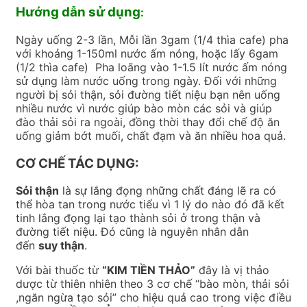
Hướng dẫn sử dụng
:
Ngày uống 2-3 lần, Mỗi lần 3gam (1/4 thìa cafe) pha
với khoảng 1-150ml nước ấm nóng, hoặc lấy 6gam
(1/2 thìa cafe) Pha loãng vào 1-1.5 lít nước ấm nóng
sử dụng làm nước uống trong ngày. Đối với những
người bị sỏi thận, sỏi đường tiết niệu bạn nên uống
nhiều nước vì nước giúp bào mòn các sỏi và giúp
đào thải sỏi ra ngoài, đồng thời thay đổi chế độ ăn
uống giảm bớt muối, chất đạm và ăn nhiều hoa quả.
CƠ CHẾ TÁC DỤNG:
Sỏi thận
là sự lắng đọng những chất đáng lẽ ra có
thể hòa tan trong nước tiểu vì 1 lý do nào đó đã kết
tinh lắng đọng lại tạo thành sỏi ở trong thận và
đường tiết niệu. Đó cũng là nguyên nhân dẫn
đến
suy thận
.
Với bài thuốc từ
“KIM TIỀN THẢO”
đây là vị thảo
dược từ thiên nhiên theo 3 cơ chế “bào mòn, thải sỏi
,ngăn ngừa tạo sỏi” cho hiệu quả cao trong việc điều