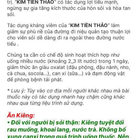
trị. “
KIM TIỀN THẢO
” có tác dụng lợi tiểu mạnh,
ngừng sự gia tăng kích thước của hòn sỏi và hòa tan
sỏi.
Tác dụng kháng viêm của “
KIM TIỀN THẢO
” làm
giảm sự phù nề của đường đi niệu quản tạo thuận lợi
cho viên sỏi dễ dàng đi ra ngoài theo đường nước
tiểu .
Chúng ta cần có chế độ sinh hoạt thích hợp như
uống nhiều nước (khoảng 2_3 lít nước) trong 1 ngày,
giảm thức ăn giàu oxalat (đậu phộng, đậu nành, nho,
cà chua, socola…), can xi (sữa…) và đạm động vật
để phòng bệnh tái phát.
* Lưu ý: Tùy vào cơ địa mỗi người khác nhau mà bài
thuốc này có tác dụng nhanh hay chậm cũng khác
nhau qua từng liệu trình sử dụng.
Ăn Kiêng:
• Đối với người bị sỏi thận: Kiêng tuyệt đối
rau muống, khoai lang, nước trà. Không bổ
xung canxi trong quá trình uống thuốc. Nên