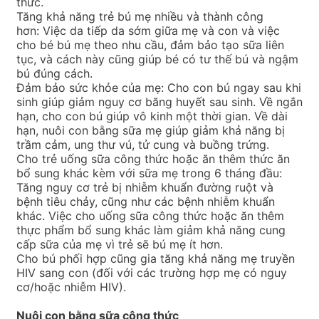
thức.
Tăng khả năng trẻ bú mẹ nhiều và thành công
hơn: Việc da tiếp da sớm giữa mẹ và con và việc
cho bé bú mẹ theo nhu cầu, đảm bảo tạo sữa liên
tục, và cách này cũng giúp bé có tư thế bú và ngậm
bú đúng cách.
Đảm bảo sức khỏe của mẹ: Cho con bú ngay sau khi
sinh giúp giảm nguy cơ băng huyết sau sinh. Về ngắn
hạn, cho con bú giúp vô kinh một thời gian. Về dài
hạn, nuôi con bằng sữa mẹ giúp giảm khả năng bị
trầm cảm, ung thư vú, tử cung và buồng trứng.
Cho trẻ uống sữa công thức hoặc ăn thêm thức ăn
bổ sung khác kèm với sữa mẹ trong 6 tháng đầu:
Tăng nguy cơ trẻ bị nhiễm khuẩn đường ruột và
bệnh tiêu chảy, cũng như các bệnh nhiễm khuẩn
khác. Việc cho uống sữa công thức hoặc ăn thêm
thực phẩm bổ sung khác làm giảm khả năng cung
cấp sữa của mẹ vì trẻ sẽ bú mẹ ít hơn.
Cho bú phối hợp cũng gia tăng khả năng mẹ truyền
HIV sang con (đối với các trường hợp mẹ có nguy
cơ/hoặc nhiễm HIV).
Nuôi con bằng sữa công thức