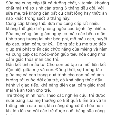
Sữa mẹ cung cấp tất cả dưỡng chất, vitamin, khoáng
chất mà trẻ sơ sinh cần trong 6 tháng đầu đời. Với
sữa mẹ, trẻ không cần bất cứ chất lỏng hay thức ăn
nào khác trong suốt 6 tháng này.
Cung cấp kháng thể: Sữa mẹ cung cấp rất nhiều
kháng thể giúp trẻ phòng ngừa các bệnh lây nhiễm.
Sữa mẹ cũng làm giảm nguy cơ mắc các bệnh mãn
tính trong tương lai như béo phì, mỡ máu cao, huyết
áp cao, trầm cảm, tự kỷ… Động tác bú mẹ trực tiếp
giúp trẻ phát triển các chức năng của miệng và hàm,
và cung cấp các hoóc-môn giúp tiêu hóa cũng như
cảm giác thỏa mãn cho trẻ.
Gắn kết tình mẫu tử: Cho con bú tạo ra mối liên kết
đặc biệt giữa mẹ và con. Đồng thời, sự tương tác
giữa mẹ và con trong quá trình cho con bú có ảnh
hưởng tới cuộc đời của trẻ, có khả năng thúc đẩy
hành vi giao tiếp, khả năng diễn đạt, cảm giác thoải
mái và an toàn cho trẻ.
Trẻ thông minh hơn: Theo các nghiên cứu, trẻ được
nuôi bằng sữa mẹ thường có kết quả kiểm tra về trí
thông minh cao hơn, khả năng ứng xử ôn hòa hơn
khi lớn lên so với các trẻ được nuôi bằng sữa công