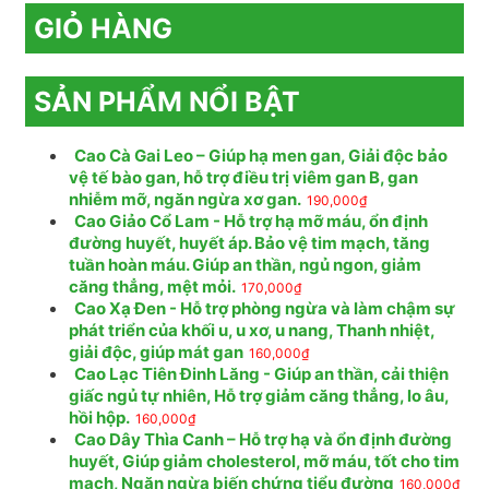
GIỎ HÀNG
SẢN PHẨM NỔI BẬT
Cao Cà Gai Leo – Giúp hạ men gan, Giải độc bảo
vệ tế bào gan, hỗ trợ điều trị viêm gan B, gan
nhiễm mỡ, ngăn ngừa xơ gan.
190,000
₫
Cao Giảo Cổ Lam - Hỗ trợ hạ mỡ máu, ổn định
đường huyết, huyết áp. Bảo vệ tim mạch, tăng
tuần hoàn máu. Giúp an thần, ngủ ngon, giảm
căng thẳng, mệt mỏi.
170,000
₫
Cao Xạ Đen - Hỗ trợ phòng ngừa và làm chậm sự
phát triển của khối u, u xơ, u nang, Thanh nhiệt,
giải độc, giúp mát gan
160,000
₫
Cao Lạc Tiên Đinh Lăng - Giúp an thần, cải thiện
giấc ngủ tự nhiên, Hỗ trợ giảm căng thẳng, lo âu,
hồi hộp.
160,000
₫
Cao Dây Thìa Canh – Hỗ trợ hạ và ổn định đường
huyết, Giúp giảm cholesterol, mỡ máu, tốt cho tim
mạch, Ngăn ngừa biến chứng tiểu đường
160,000
₫