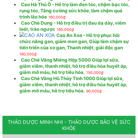
Cao Hà Thủ Ô - Hỗ trợ làm đen tóc, chậm bạc tóc,
rụng tóc, Tăng cường sức khỏe, làm chậm quá
trình lão hóa
160,000
₫
Cao Chè Dung - Hỗ trợ điều trị đau dạ dày, viêm
loét, trào ngược
160,000
₫
Cao An Xoa - Hỗ trợ phục hồi
chức năng gan, giảm men gan, Giúp làm chậm sự
tiến triển của xơ gan, Thanh nhiệt, giải độc gan
160,000
₫
Cao Chè Vằng Miếng Hộp 500G Giúp lợi sữa,
giảm viêm, thanh nhiệt, hỗ trợ điều hòa huyết áp,
giảm mỡ máu, hỗ trợ tiêu hóa.
150,000
₫
Cao Chè Vằng Hũ Thủy Tinh 100G Giúp lợi sữa,
giảm viêm, thanh nhiệt, hỗ trợ điều hòa huyết áp,
giảm mỡ máu, hỗ trợ tiêu hóa.
90,000
₫
THẢO DƯỢC MINH NHI - THẢO DƯỢC BẢO VỆ SỨC
KHỎE