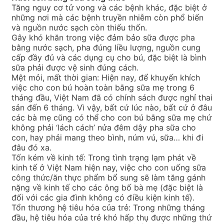
Tăng nguy cơ tử vong và các bệnh khác, đặc biệt ở
những nơi mà các bệnh truyền nhiễm còn phổ biến
và nguồn nước sạch còn thiếu thốn.
Gây khó khăn trong việc đảm bảo sữa được pha
bằng nước sạch, pha đúng liều lượng, nguồn cung
cấp đầy đủ và các dụng cụ cho bú, đặc biệt là bình
sữa phải được vệ sinh đúng cách.
Mệt mỏi, mất thời gian: Hiện nay, để khuyến khích
việc cho con bú hoàn toàn bằng sữa mẹ trong 6
tháng đầu, Việt Nam đã có chính sách được nghỉ thai
sản đến 6 tháng. Vì vậy, bất cứ lúc nào, bất cứ ở đâu
các bà mẹ cũng có thể cho con bú bằng sữa mẹ chứ
không phải ‘lách cách’ nửa đêm dậy pha sữa cho
con, hay phải mang theo bình, núm vú, sữa… khi đi
đâu đó xa.
Tốn kém về kinh tế: Trong tình trạng lạm phát về
kinh tế ở Việt Nam hiện nay, việc cho con uống sữa
công thức/ăn thực phẩm bổ sung sẽ làm tăng gánh
nặng về kinh tế cho các ông bố bà mẹ (đặc biệt là
đối với các gia đình không có điều kiện kinh tế).
Tổn thương hệ tiêu hóa của trẻ: Trong những tháng
đầu, hệ tiêu hóa của trẻ khó hấp thụ được những thứ